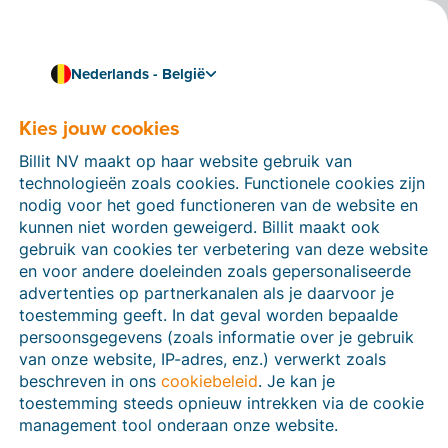
Nederlands - België
Kies jouw cookies
Hoe kunnen we je helpen?
Help-artikelen
Billit NV maakt op haar website gebruik van
technologieën zoals cookies. Functionele cookies zijn
Op deze sectie van de Billit-website vind je
nodig voor het goed functioneren van de website en
handleidingen en informatie over alle functies in Billit.
kunnen niet worden geweigerd. Billit maakt ook
Je kan help-artikelen vinden via de zoekfunctie of via
gebruik van cookies ter verbetering van deze website
de menu-structuur links.
en voor andere doeleinden zoals gepersonaliseerde
advertenties op partnerkanalen als je daarvoor je
Zoek
toestemming geeft. In dat geval worden bepaalde
persoonsgegevens (zoals informatie over je gebruik
van onze website, IP-adres, enz.) verwerkt zoals
beschreven in ons
cookiebeleid
. Je kan je
Peppol
toestemming steeds opnieuw intrekken via de cookie
management tool onderaan onze website.
Verplichte e-facturatie via Peppol januari 2026