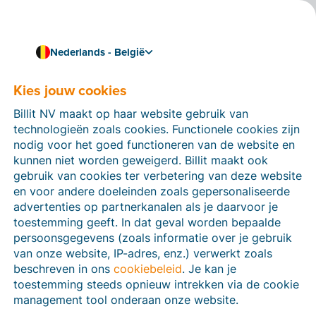
Nederlands - België
Kies jouw cookies
Hoe kunnen we je helpen?
Help-artikelen
Billit NV maakt op haar website gebruik van
technologieën zoals cookies. Functionele cookies zijn
Op deze sectie van de Billit-website vind je
nodig voor het goed functioneren van de website en
handleidingen en informatie over alle functies in Billit.
kunnen niet worden geweigerd. Billit maakt ook
Je kan help-artikelen vinden via de zoekfunctie of via
gebruik van cookies ter verbetering van deze website
de menu-structuur links.
en voor andere doeleinden zoals gepersonaliseerde
advertenties op partnerkanalen als je daarvoor je
Zoek
toestemming geeft. In dat geval worden bepaalde
persoonsgegevens (zoals informatie over je gebruik
van onze website, IP-adres, enz.) verwerkt zoals
beschreven in ons
cookiebeleid
. Je kan je
Peppol
toestemming steeds opnieuw intrekken via de cookie
management tool onderaan onze website.
Verplichte e-facturatie via Peppol januari 2026