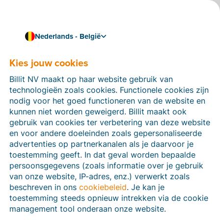
Nederlands - België
Kies jouw cookies
Hoe kunnen we je helpen?
Help-artikelen
Billit NV maakt op haar website gebruik van
technologieën zoals cookies. Functionele cookies zijn
Op deze sectie van de Billit-website vind je
nodig voor het goed functioneren van de website en
handleidingen en informatie over alle functies in Billit.
kunnen niet worden geweigerd. Billit maakt ook
Je kan help-artikelen vinden via de zoekfunctie of via
gebruik van cookies ter verbetering van deze website
de menu-structuur links.
en voor andere doeleinden zoals gepersonaliseerde
advertenties op partnerkanalen als je daarvoor je
Zoek
toestemming geeft. In dat geval worden bepaalde
persoonsgegevens (zoals informatie over je gebruik
van onze website, IP-adres, enz.) verwerkt zoals
beschreven in ons
cookiebeleid
. Je kan je
Peppol
toestemming steeds opnieuw intrekken via de cookie
management tool onderaan onze website.
Verplichte e-facturatie via Peppol januari 2026