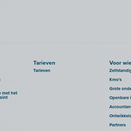
Tarieven
Voor wi
Tarieven
Zelfstandi
g
Kmo's
Grote ond
 met het
oint
Openbare i
Accountan
Ontwikkel
Partners