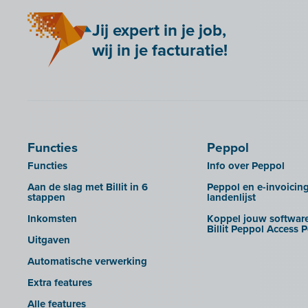
Anlisa
Adsolut
Rechten beheren van je
dossierbeheerders
Jij expert in je job,
Bancontact Pay Wero
Adsolut (cloud-versie)
wij in je facturatie!
Huisstijl Accountantsportaal
Be Paid
BoCount Dynamics
UBL-facturen uit Admin-Consult en
Billit koppelen met je webshop
Briljant
Admin-IS in Billit importeren
Bookingplanner by Stardekk
B-Wise
UBL-facturen uit AdminPulse in
Billit importeren
Calabi
Clearfacts
UBL-facturen uit FID-Manager in
Car-Pass
Exact ProAcc
Billit importeren
Functies
Peppol
Cashplannr
Expert/M Plus
SFTP
Functies
Info over Peppol
CEBEO
Expert/M Plus (cloud-versie)
Rapporten
Aan de slag met Billit in 6
Peppol en e-invoicin
stappen
landenlijst
Clockify
Horus
Inkomsten
Koppel jouw software
Creative Shelter
Illicosoft (Attilisima)
Billit Peppol Access P
Uitgaven
Doccle
INAC
Automatische verwerking
GetMyInvoices
LEXAct (Acta-B)
Extra features
Impressto
Octopus
Alle features
KBC Mobile