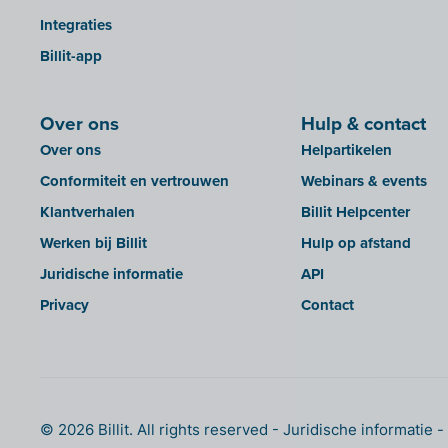
OfficeM (IntraDev)
Integraties
KBC Touch
Popsy (Allegro)
Billit-app
KSeF
ROX-E.Net
LHDN (Maleisië)
Sage BOB
Over ons
Hulp & contact
Lightspeed POS Retail & Restaurant
sbb SLIM
Over ons
Helpartikelen
Mini Hotel
Silvasoft
Conformiteit en vertrouwen
Webinars & events
Mollie
Sobec
Klantverhalen
Billit Helpcenter
MyMinfin
Top Account
Werken bij Billit
Hulp op afstand
OutSmart
Twinfield
Juridische informatie
API
QR-codes
Venice (lokale installatie)
Privacy
Contact
Rexel
Venice Cloud
Robaws
VERO Count
SAT
Visual Books
Scrada
WinAuditor
© 2026 Billit. All rights reserved
Juridische informatie
Scribo
Winbooks