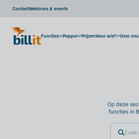
Contact
Webinars & events
Functies
Peppol
Prijzen
Voor wie?
Over ons
Op deze sect
functies in 