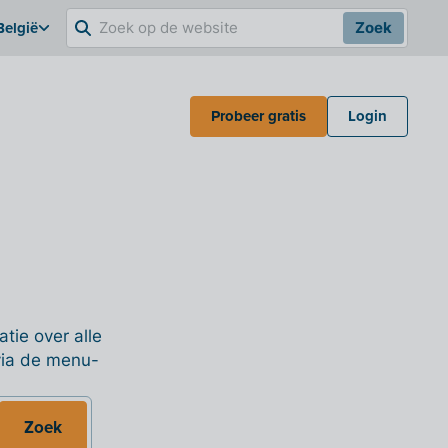
België
Zoek
Probeer gratis
Login
tie over alle
 via de menu-
Zoek