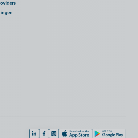
oviders
lingen