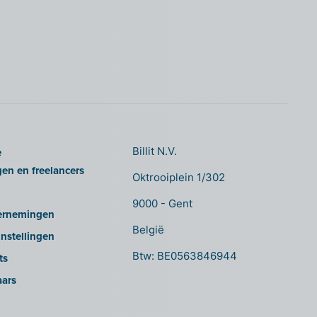
e
Billit N.V.
gen en freelancers
Oktrooiplein 1/302
9000 - Gent
ernemingen
België
nstellingen
Btw: BE0563846944
ts
aars