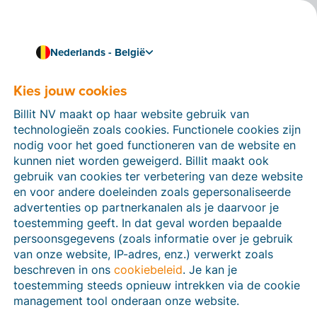
Nederlands - België
Kies jouw cookies
Hoe kunnen we je helpen?
Help-artikelen
Billit NV maakt op haar website gebruik van
technologieën zoals cookies. Functionele cookies zijn
Op deze sectie van de Billit-website vind je
nodig voor het goed functioneren van de website en
handleidingen en informatie over alle functies in Billit.
kunnen niet worden geweigerd. Billit maakt ook
Je kan help-artikelen vinden via de zoekfunctie of via
gebruik van cookies ter verbetering van deze website
de menu-structuur links.
en voor andere doeleinden zoals gepersonaliseerde
advertenties op partnerkanalen als je daarvoor je
Zoek
toestemming geeft. In dat geval worden bepaalde
persoonsgegevens (zoals informatie over je gebruik
van onze website, IP-adres, enz.) verwerkt zoals
beschreven in ons
cookiebeleid
. Je kan je
Peppol
toestemming steeds opnieuw intrekken via de cookie
management tool onderaan onze website.
Verplichte e-facturatie via Peppol januari 2026