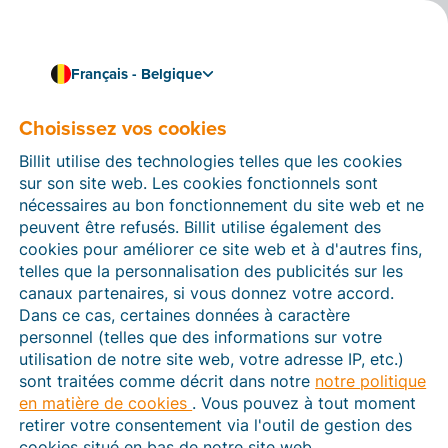
Français - Belgique
Choisissez vos cookies
Comment pouvons-nous vous aider ?
Articles d’aide
Billit utilise des technologies telles que les cookies
sur son site web. Les cookies fonctionnels sont
Dans cette section du site Web Billit, vous trouverez
nécessaires au bon fonctionnement du site web et ne
des manuels et des informations sur toutes les
peuvent être refusés. Billit utilise également des
fonctions de Billit. Vous pouvez trouver des articles
cookies pour améliorer ce site web et à d'autres fins,
d’aide via le moteur de recherche ou le menu structuré
telles que la personnalisation des publicités sur les
à gauche.
canaux partenaires, si vous donnez votre accord.
Dans ce cas, certaines données à caractère
Cherchez
personnel (telles que des informations sur votre
utilisation de notre site web, votre adresse IP, etc.)
sont traitées comme décrit dans notre
notre politique
en matière de cookies
. Vous pouvez à tout moment
Peppol
retirer votre consentement via l'outil de gestion des
cookies situé en bas de notre site web.