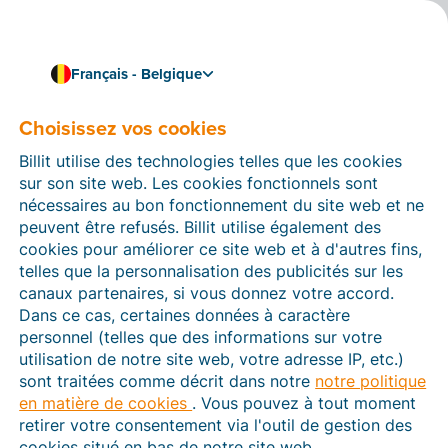
Français - Belgique
Choisissez vos cookies
Comment pouvons-nous vous aider ?
Articles d’aide
Billit utilise des technologies telles que les cookies
sur son site web. Les cookies fonctionnels sont
Dans cette section du site Web Billit, vous trouverez
nécessaires au bon fonctionnement du site web et ne
des manuels et des informations sur toutes les
peuvent être refusés. Billit utilise également des
fonctions de Billit. Vous pouvez trouver des articles
cookies pour améliorer ce site web et à d'autres fins,
d’aide via le moteur de recherche ou le menu structuré
telles que la personnalisation des publicités sur les
à gauche.
canaux partenaires, si vous donnez votre accord.
Dans ce cas, certaines données à caractère
Cherchez
personnel (telles que des informations sur votre
utilisation de notre site web, votre adresse IP, etc.)
sont traitées comme décrit dans notre
notre politique
en matière de cookies
. Vous pouvez à tout moment
Peppol
retirer votre consentement via l'outil de gestion des
cookies situé en bas de notre site web.