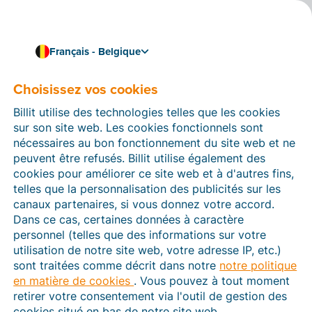
Français - Belgique
Choisissez vos cookies
Comment pouvons-nous vous aider ?
Articles d’aide
Billit utilise des technologies telles que les cookies
sur son site web. Les cookies fonctionnels sont
Dans cette section du site Web Billit, vous trouverez
nécessaires au bon fonctionnement du site web et ne
des manuels et des informations sur toutes les
peuvent être refusés. Billit utilise également des
fonctions de Billit. Vous pouvez trouver des articles
cookies pour améliorer ce site web et à d'autres fins,
d’aide via le moteur de recherche ou le menu structuré
telles que la personnalisation des publicités sur les
à gauche.
canaux partenaires, si vous donnez votre accord.
Dans ce cas, certaines données à caractère
Cherchez
personnel (telles que des informations sur votre
utilisation de notre site web, votre adresse IP, etc.)
sont traitées comme décrit dans notre
notre politique
en matière de cookies
. Vous pouvez à tout moment
Peppol
retirer votre consentement via l'outil de gestion des
cookies situé en bas de notre site web.