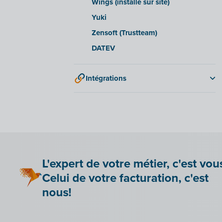
Wings (installé sur site)
Yuki
Zensoft (Trustteam)
DATEV
Intégrations
Adminpulse
Anlisa
Bancontact Pay Wero
Be Paid
Lier Billit à votre boutique en ligne
L'expert de votre métier, c'est vou
Bookingplanner by Stardekk
Celui de votre facturation, c'est
Car-Pass
nous!
Cashplannr
CEBEO