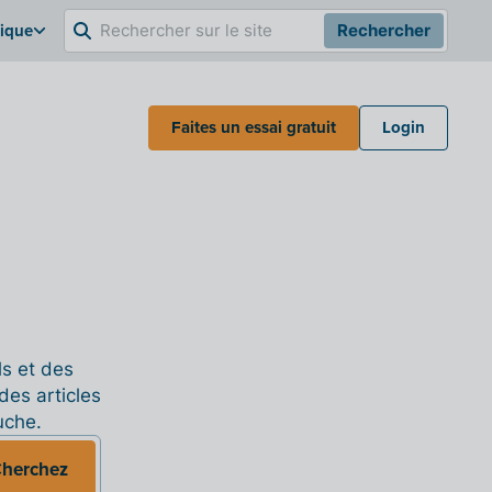
gique
Rechercher
Faites un essai gratuit
Login
ls et des
des articles
uche.
herchez