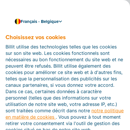
Français - Belgique
Choisissez vos cookies
Comment pouvons-nous vous aider ?
Articles d’aide
Billit utilise des technologies telles que les cookies
sur son site web. Les cookies fonctionnels sont
Dans cette section du site Web Billit, vous trouverez
nécessaires au bon fonctionnement du site web et ne
des manuels et des informations sur toutes les
peuvent être refusés. Billit utilise également des
fonctions de Billit. Vous pouvez trouver des articles
cookies pour améliorer ce site web et à d'autres fins,
d’aide via le moteur de recherche ou le menu structuré
telles que la personnalisation des publicités sur les
à gauche.
canaux partenaires, si vous donnez votre accord.
Dans ce cas, certaines données à caractère
Cherchez
personnel (telles que des informations sur votre
utilisation de notre site web, votre adresse IP, etc.)
sont traitées comme décrit dans notre
notre politique
en matière de cookies
. Vous pouvez à tout moment
Peppol
retirer votre consentement via l'outil de gestion des
cookies situé en bas de notre site web.