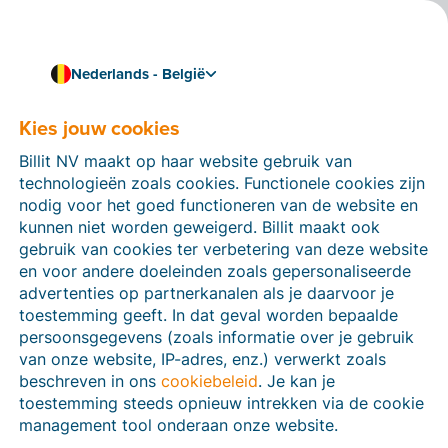
Nederlands - België
Kies jouw cookies
Hoe kunnen we je helpen?
Help-artikelen
Billit NV maakt op haar website gebruik van
technologieën zoals cookies. Functionele cookies zijn
Op deze sectie van de Billit-website vind je
nodig voor het goed functioneren van de website en
handleidingen en informatie over alle functies in Billit.
kunnen niet worden geweigerd. Billit maakt ook
Je kan help-artikelen vinden via de zoekfunctie of via
gebruik van cookies ter verbetering van deze website
de menu-structuur links.
en voor andere doeleinden zoals gepersonaliseerde
advertenties op partnerkanalen als je daarvoor je
Zoek
toestemming geeft. In dat geval worden bepaalde
persoonsgegevens (zoals informatie over je gebruik
van onze website, IP-adres, enz.) verwerkt zoals
beschreven in ons
cookiebeleid
. Je kan je
Peppol
toestemming steeds opnieuw intrekken via de cookie
management tool onderaan onze website.
Verplichte e-facturatie via Peppol januari 2026