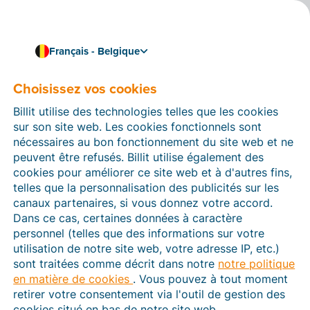
Français - Belgique
Choisissez vos cookies
Comment pouvons-nous vous aider ?
Articles d’aide
Billit utilise des technologies telles que les cookies
sur son site web. Les cookies fonctionnels sont
Dans cette section du site Web Billit, vous trouverez
nécessaires au bon fonctionnement du site web et ne
des manuels et des informations sur toutes les
peuvent être refusés. Billit utilise également des
fonctions de Billit. Vous pouvez trouver des articles
cookies pour améliorer ce site web et à d'autres fins,
d’aide via le moteur de recherche ou le menu structuré
telles que la personnalisation des publicités sur les
à gauche.
canaux partenaires, si vous donnez votre accord.
Dans ce cas, certaines données à caractère
Cherchez
personnel (telles que des informations sur votre
utilisation de notre site web, votre adresse IP, etc.)
sont traitées comme décrit dans notre
notre politique
en matière de cookies
. Vous pouvez à tout moment
Peppol
retirer votre consentement via l'outil de gestion des
cookies situé en bas de notre site web.