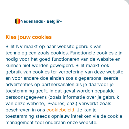
Nederlands - België
Kies jouw cookies
Hoe kunnen we je helpen?
Help-artikelen
Billit NV maakt op haar website gebruik van
technologieën zoals cookies. Functionele cookies zijn
Op deze sectie van de Billit-website vind je
nodig voor het goed functioneren van de website en
handleidingen en informatie over alle functies in Billit.
kunnen niet worden geweigerd. Billit maakt ook
Je kan help-artikelen vinden via de zoekfunctie of via
gebruik van cookies ter verbetering van deze website
de menu-structuur links.
en voor andere doeleinden zoals gepersonaliseerde
advertenties op partnerkanalen als je daarvoor je
Zoek
toestemming geeft. In dat geval worden bepaalde
persoonsgegevens (zoals informatie over je gebruik
van onze website, IP-adres, enz.) verwerkt zoals
beschreven in ons
cookiebeleid
. Je kan je
Peppol
toestemming steeds opnieuw intrekken via de cookie
management tool onderaan onze website.
Verplichte e-facturatie via Peppol januari 2026