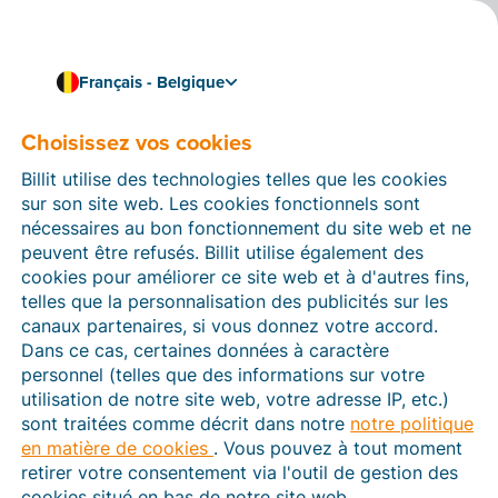
Français - Belgique
Choisissez vos cookies
Comment pouvons-nous vous aider ?
Articles d’aide
Billit utilise des technologies telles que les cookies
sur son site web. Les cookies fonctionnels sont
Dans cette section du site Web Billit, vous trouverez
nécessaires au bon fonctionnement du site web et ne
des manuels et des informations sur toutes les
peuvent être refusés. Billit utilise également des
fonctions de Billit. Vous pouvez trouver des articles
cookies pour améliorer ce site web et à d'autres fins,
d’aide via le moteur de recherche ou le menu structuré
telles que la personnalisation des publicités sur les
à gauche.
canaux partenaires, si vous donnez votre accord.
Dans ce cas, certaines données à caractère
Cherchez
personnel (telles que des informations sur votre
utilisation de notre site web, votre adresse IP, etc.)
sont traitées comme décrit dans notre
notre politique
en matière de cookies
. Vous pouvez à tout moment
Peppol
retirer votre consentement via l'outil de gestion des
cookies situé en bas de notre site web.