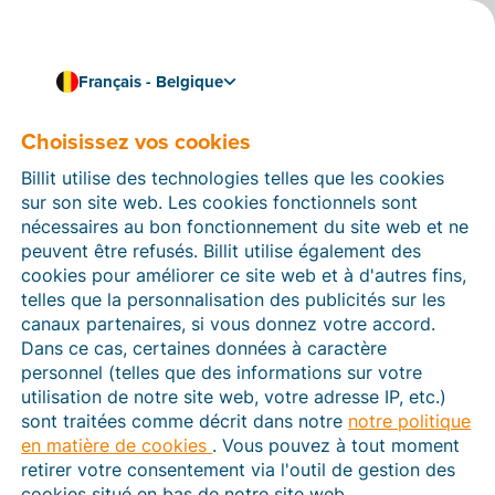
Français - Belgique
Choisissez vos cookies
Comment pouvons-nous vous aider ?
Articles d’aide
Billit utilise des technologies telles que les cookies
sur son site web. Les cookies fonctionnels sont
Dans cette section du site Web Billit, vous trouverez
nécessaires au bon fonctionnement du site web et ne
des manuels et des informations sur toutes les
peuvent être refusés. Billit utilise également des
fonctions de Billit. Vous pouvez trouver des articles
cookies pour améliorer ce site web et à d'autres fins,
d’aide via le moteur de recherche ou le menu structuré
telles que la personnalisation des publicités sur les
à gauche.
canaux partenaires, si vous donnez votre accord.
Dans ce cas, certaines données à caractère
Cherchez
personnel (telles que des informations sur votre
utilisation de notre site web, votre adresse IP, etc.)
sont traitées comme décrit dans notre
notre politique
en matière de cookies
. Vous pouvez à tout moment
Peppol
retirer votre consentement via l'outil de gestion des
cookies situé en bas de notre site web.