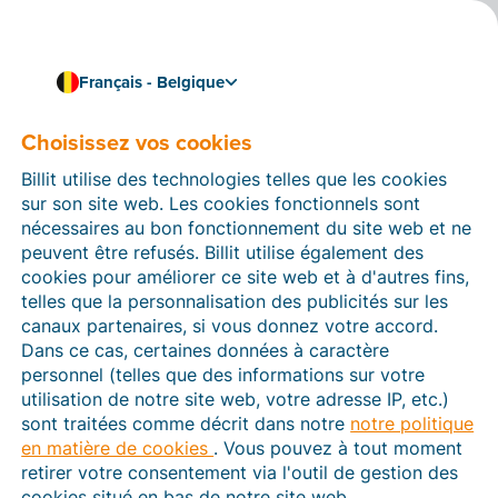
Français - Belgique
Choisissez vos cookies
Comment pouvons-nous vous aider ?
Articles d’aide
Billit utilise des technologies telles que les cookies
sur son site web. Les cookies fonctionnels sont
Dans cette section du site Web Billit, vous trouverez
nécessaires au bon fonctionnement du site web et ne
des manuels et des informations sur toutes les
peuvent être refusés. Billit utilise également des
fonctions de Billit. Vous pouvez trouver des articles
cookies pour améliorer ce site web et à d'autres fins,
d’aide via le moteur de recherche ou le menu structuré
telles que la personnalisation des publicités sur les
à gauche.
canaux partenaires, si vous donnez votre accord.
Dans ce cas, certaines données à caractère
Cherchez
personnel (telles que des informations sur votre
utilisation de notre site web, votre adresse IP, etc.)
sont traitées comme décrit dans notre
notre politique
en matière de cookies
. Vous pouvez à tout moment
Peppol
retirer votre consentement via l'outil de gestion des
cookies situé en bas de notre site web.