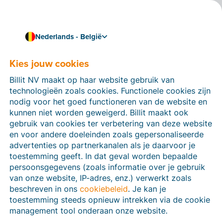
Nederlands - België
Kies jouw cookies
Hoe kunnen we je helpen?
Help-artikelen
Billit NV maakt op haar website gebruik van
technologieën zoals cookies. Functionele cookies zijn
Op deze sectie van de Billit-website vind je
nodig voor het goed functioneren van de website en
handleidingen en informatie over alle functies in Billit.
kunnen niet worden geweigerd. Billit maakt ook
Je kan help-artikelen vinden via de zoekfunctie of via
gebruik van cookies ter verbetering van deze website
de menu-structuur links.
en voor andere doeleinden zoals gepersonaliseerde
advertenties op partnerkanalen als je daarvoor je
Zoek
toestemming geeft. In dat geval worden bepaalde
persoonsgegevens (zoals informatie over je gebruik
van onze website, IP-adres, enz.) verwerkt zoals
beschreven in ons
cookiebeleid
. Je kan je
Peppol
toestemming steeds opnieuw intrekken via de cookie
management tool onderaan onze website.
Verplichte e-facturatie via Peppol januari 2026