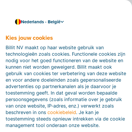
Nederlands - België
Kies jouw cookies
Hoe kunnen we je helpen?
Help-artikelen
Billit NV maakt op haar website gebruik van
technologieën zoals cookies. Functionele cookies zijn
Op deze sectie van de Billit-website vind je
nodig voor het goed functioneren van de website en
handleidingen en informatie over alle functies in Billit.
kunnen niet worden geweigerd. Billit maakt ook
Je kan help-artikelen vinden via de zoekfunctie of via
gebruik van cookies ter verbetering van deze website
de menu-structuur links.
en voor andere doeleinden zoals gepersonaliseerde
advertenties op partnerkanalen als je daarvoor je
Zoek
toestemming geeft. In dat geval worden bepaalde
persoonsgegevens (zoals informatie over je gebruik
van onze website, IP-adres, enz.) verwerkt zoals
beschreven in ons
cookiebeleid
. Je kan je
Peppol
toestemming steeds opnieuw intrekken via de cookie
management tool onderaan onze website.
Verplichte e-facturatie via Peppol januari 2026