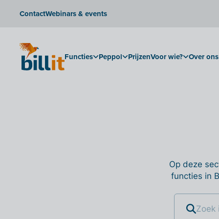
Contact
Webinars & events
Functies
Peppol
Prijzen
Voor wie?
Over ons
Op deze sect
functies in 