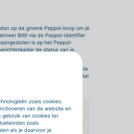
k dan op de groene Peppol-knop om je
nneer Billit via de Peppol-identifier
 aangesloten is op het Peppol-
 berichtenkader de status van je
g een bevestiging terug nadat ze de
 geval bij het Mercurius-platform dat
chnologieën zoals cookies.
unctioneren van de website en
 gebruik van cookies ter
en, moet je eerst een verificatie
doeleinden zoals
en als je daarvoor je