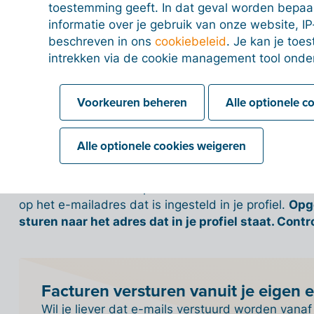
toestemming geeft. In dat geval worden bepa
Peppol-verificatie
informatie over je gebruik van onze website, IP
beschreven in ons
cookiebeleid
. Je kan je to
intrekken via de cookie management tool onde
Versturen via e-mail
Voorkeuren beheren
Alle optionele c
Klik op de knop 'Versturen via e-mail' om je factuur t
Alle optionele cookies weigeren
Standaard worden e-mails vanuit Billit verstuurd va
'email'@my.billit.be, waarin 'email' wordt vervangen
een klant antwoordt op een e-mail die verstuurd wer
op het e-mailadres dat is ingesteld in je profiel.
Opge
sturen naar het adres dat in je profiel staat. Contro
Facturen versturen vanuit je eigen 
Wil je liever dat e-mails verstuurd worden vanaf