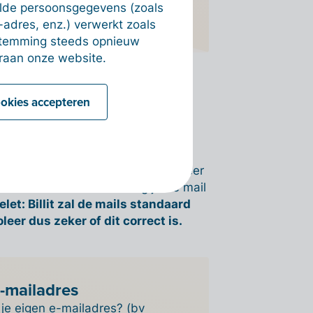
alde persoonsgegevens (zoals
-adres, enz.) verwerkt zoals
estemming steeds opnieuw
raan onze website.
ookies accepteren
e versturen via e-mail.
naf het e-mailadres
 door de naam uit je profiel. Wanneer
d vanaf dit adres ontvang je de mail
let: Billit zal de mails standaard
leer dus zeker of dit correct is.
e-mailadres
 je eigen e-mailadres? (bv