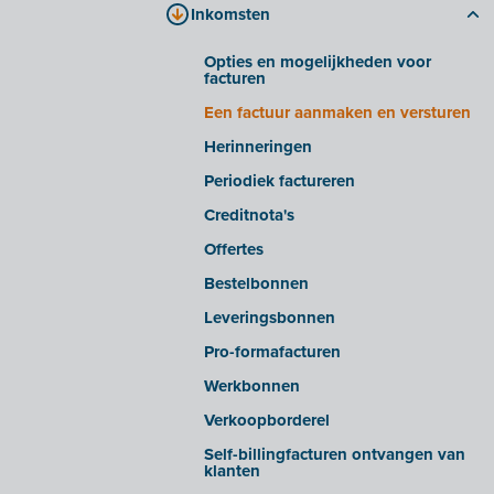
Inkomsten
Bestanden verwerken
Tabblad 'bedrijfsdocumenten'
Slimme inzichten/waarschuwingen
Tabblad 'E-invoicing'
Opties en mogelijkheden voor
facturen
Geavanceerde instellingen
Veelgestelde vragen
Een factuur aanmaken en versturen
E-facturen ontvangen van bepaalde
leveranciers
Herinneringen
E-facturen exporteren/importeren uit
Periodiek factureren
bepaalde softwarepakketten
Creditnota's
OCR in Snelle invoer
Offertes
Bestelbonnen
Leveringsbonnen
Pro-formafacturen
Werkbonnen
Verkoopborderel
Self-billingfacturen ontvangen van
klanten