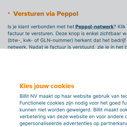
Versturen via Peppol
Is je klant verbonden met het
Peppol-netwerk
? Kli
factuur te versturen. Deze knop is enkel zichtbaar wa
(btw-, kvk- of GLN-nummer) herkent dat het bedrijf
netwerk. Nadat je factuur is verstuurd, zie je in het
factuur staan, namelijk ‘In wachtrij’ of ‘Verzonden’.
Sommige facturatiesoftwarepakketten sturen ook no
factuur geïmporteerd hebben. Dit is bijvoorbeeld het
in België door de overheidsdiensten wordt gebruikt.
Kies jouw cookies
Billit NV maakt op haar website gebruik van te
Functionele cookies zijn nodig voor het goed f
Peppol-verificatie
kunnen niet worden geweigerd. Billit maakt ook
Om een factuur via het Peppol-netwerk te verstur
verbetering van deze website en voor andere 
uitvoeren door middel van IBAN of telefoon.
gepersonaliseerde advertenties op partnerkanal