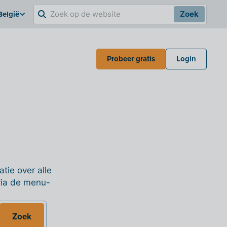
België
Zoek
Probeer gratis
Login
tie over alle
 via de menu-
Zoek