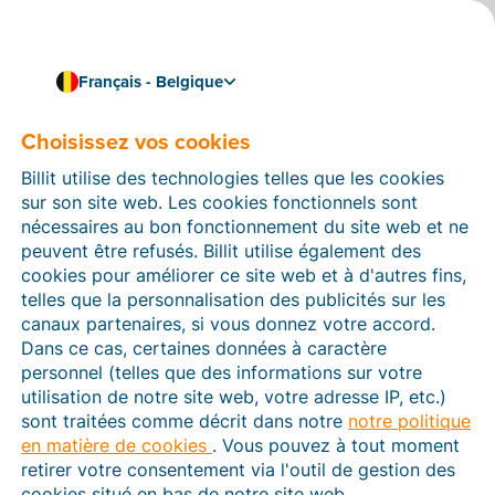
Français - Belgique
Choisissez vos cookies
Comment pouvons-nous vous aider ?
Articles d’aide
Billit utilise des technologies telles que les cookies
sur son site web. Les cookies fonctionnels sont
Dans cette section du site Web Billit, vous trouverez
nécessaires au bon fonctionnement du site web et ne
des manuels et des informations sur toutes les
peuvent être refusés. Billit utilise également des
fonctions de Billit. Vous pouvez trouver des articles
cookies pour améliorer ce site web et à d'autres fins,
d’aide via le moteur de recherche ou le menu structuré
telles que la personnalisation des publicités sur les
à gauche.
canaux partenaires, si vous donnez votre accord.
Dans ce cas, certaines données à caractère
Cherchez
personnel (telles que des informations sur votre
utilisation de notre site web, votre adresse IP, etc.)
sont traitées comme décrit dans notre
notre politique
en matière de cookies
. Vous pouvez à tout moment
Peppol
retirer votre consentement via l'outil de gestion des
cookies situé en bas de notre site web.