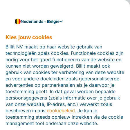
Nederlands - België
Kies jouw cookies
Hoe kunnen we je helpen?
Help-artikelen
Billit NV maakt op haar website gebruik van
technologieën zoals cookies. Functionele cookies zijn
Op deze sectie van de Billit-website vind je
nodig voor het goed functioneren van de website en
handleidingen en informatie over alle functies in Billit.
kunnen niet worden geweigerd. Billit maakt ook
Je kan help-artikelen vinden via de zoekfunctie of via
gebruik van cookies ter verbetering van deze website
de menu-structuur links.
en voor andere doeleinden zoals gepersonaliseerde
advertenties op partnerkanalen als je daarvoor je
Zoek
toestemming geeft. In dat geval worden bepaalde
persoonsgegevens (zoals informatie over je gebruik
van onze website, IP-adres, enz.) verwerkt zoals
beschreven in ons
cookiebeleid
. Je kan je
Peppol
toestemming steeds opnieuw intrekken via de cookie
management tool onderaan onze website.
Verplichte e-facturatie via Peppol januari 2026