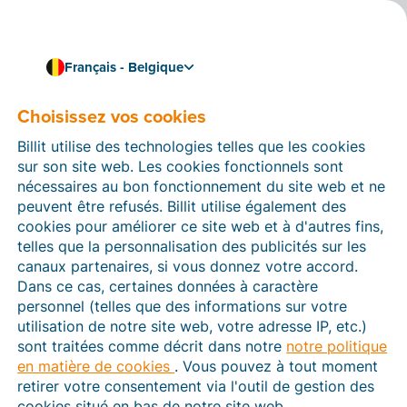
Français - Belgique
Choisissez vos cookies
Comment pouvons-nous vous aider ?
Articles d’aide
Billit utilise des technologies telles que les cookies
sur son site web. Les cookies fonctionnels sont
Dans cette section du site Web Billit, vous trouverez
nécessaires au bon fonctionnement du site web et ne
des manuels et des informations sur toutes les
peuvent être refusés. Billit utilise également des
fonctions de Billit. Vous pouvez trouver des articles
cookies pour améliorer ce site web et à d'autres fins,
d’aide via le moteur de recherche ou le menu structuré
telles que la personnalisation des publicités sur les
à gauche.
canaux partenaires, si vous donnez votre accord.
Dans ce cas, certaines données à caractère
Cherchez
personnel (telles que des informations sur votre
utilisation de notre site web, votre adresse IP, etc.)
sont traitées comme décrit dans notre
notre politique
en matière de cookies
. Vous pouvez à tout moment
Peppol
retirer votre consentement via l'outil de gestion des
cookies situé en bas de notre site web.