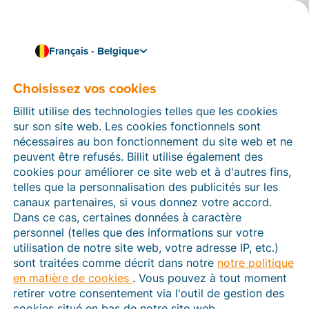
Français - Belgique
Choisissez vos cookies
Comment pouvons-nous vous aider ?
Articles d’aide
Billit utilise des technologies telles que les cookies
sur son site web. Les cookies fonctionnels sont
Dans cette section du site Web Billit, vous trouverez
nécessaires au bon fonctionnement du site web et ne
des manuels et des informations sur toutes les
peuvent être refusés. Billit utilise également des
fonctions de Billit. Vous pouvez trouver des articles
cookies pour améliorer ce site web et à d'autres fins,
d’aide via le moteur de recherche ou le menu structuré
telles que la personnalisation des publicités sur les
à gauche.
canaux partenaires, si vous donnez votre accord.
Dans ce cas, certaines données à caractère
Cherchez
personnel (telles que des informations sur votre
utilisation de notre site web, votre adresse IP, etc.)
sont traitées comme décrit dans notre
notre politique
en matière de cookies
. Vous pouvez à tout moment
Peppol
retirer votre consentement via l'outil de gestion des
cookies situé en bas de notre site web.