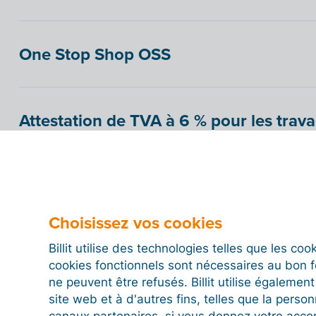
One Stop Shop OSS
Attestation de TVA à 6 % pour les trav
réparation (BE)
Contrôler les dettes sociales auprès d
Choisissez vos cookies
Billit utilise des technologies telles que les co
cookies fonctionnels sont nécessaires au bon 
Se faire payer par domiciliation (BE)
ne peuvent être refusés. Billit utilise égalemen
site web et à d'autres fins, telles que la person
canaux partenaires, si vous donnez votre acco