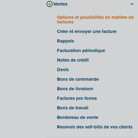
Ventes
Traitement des fichiers
Onglet « Documents d'entreprise »
Aperçus/avertissements intelligents
Onglet « Facturation électronique »
Options et possibilités en matière de
factures
Paramètres avancés
Foire aux questions
Créer et envoyer une facture
Recevoir les factures électroniques
de fournisseurs déterminés
Rappels
Importer/exporter des factures
Facturation périodique
électroniques à partir de certains
progiciels
Notes de crédit
Fonctionnalité OCR
Devis
Bons de commande
Bons de livraison
Factures pro forma
Bons de travail
Bordereau de vente
Recevoir des self-bills de vos clients