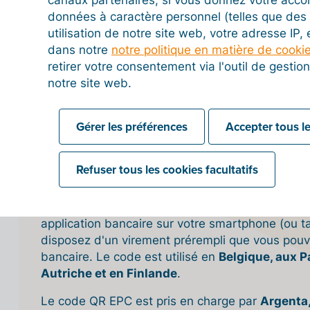
données à caractère personnel (telles que des 
Paramétrer un délai de paiement
utilisation de notre site web, votre adresse IP,
dans notre
notre politique en matière de cooki
retirer votre consentement via l'outil de gesti
notre site web.
Codes QR gratuits pour se faire payer
Gérer les préférences
Accepter tous le
Le code QR EPC
Refuser tous les cookies facultatifs
Le code QR EPC
est élaboré selon les directive
paiements (European Payments Council - EPC) et p
virement SEPA (SCT). Vous pouvez les utiliser e
application bancaire sur votre smartphone (ou ta
disposez d'un virement prérempli que vous pouve
bancaire. Le code est utilisé en
Belgique, aux P
Autriche et en Finlande
.
Le code QR EPC est pris en charge par
Argenta,