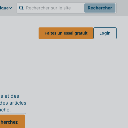
gique
Rechercher
Faites un essai gratuit
Login
ls et des
des articles
uche.
herchez