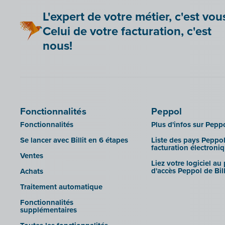
Importer des factures UBL de
Clockify
Clearfacts
Admin-Consult et Admin-IS dans
L'expert de votre métier, c'est vou
Billit
Doccle
Exact ProAcc
Celui de votre facturation, c'est
Importer des factures UBL de
GetMyInvoices
Expert/M Plus
AdminPulse dans Billit
nous!
Impressto
Expert/M (version cloud)
Importer des factures UBL depuis
FID-Manager dans Billit
CBC Mobile
Horus
SFTP
CBC Touch
Illicosoft (Attilisima)
KSeF
INAC
Fonctionnalités
Peppol
LHDN (Malaisie)
LEXAct (Acta-B)
Fonctionnalités
Plus d'infos sur Pepp
Lightspeed POS Retail & Restaurant
Octopus
Se lancer avec Billit en 6 étapes
Liste des pays Peppol
Mollie
facturation électroni
OfficeM (IntraDev)
Ventes
Intégration des documents
Liez votre logiciel au
Popsy (Allegro)
MyMinfin
d'accès Peppol de Bill
Achats
ROX-E.Net
OutSmart
Traitement automatique
Sage BOB
Codes QR
Fonctionnalités
supplémentaires
sbb SLIM
Rexel