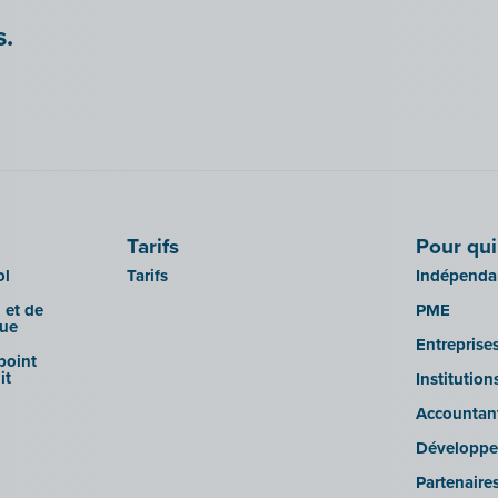
s.
Tarifs
Pour qui
ol
Tarifs
Indépendan
 et de
PME
que
Entreprise
 point
it
Institutio
Accountan
Développe
Partenaire