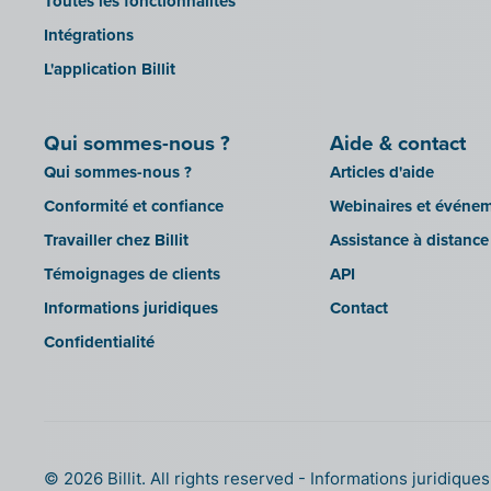
Toutes les fonctionnalités
Silvasoft
Robaws
Intégrations
Sobec
Scrada
L'application Billit
Top Account
Scribo
Twinfield
SDI
Qui sommes-nous ?
Aide & contact
Venice (installation sur site)
Système de caisse Shopify
Qui sommes-nous ?
Articles d'aide
Venice Cloud
Simple Simon
Conformité et confiance
Webinaires et événe
VERO Count
Teamleader
Travailler chez Billit
Assistance à distance
Visual Books
Toggl
Témoignages de clients
API
WinAuditor
Trivion
Informations juridiques
Contact
WinBooks
Unpaid
Confidentialité
Winbooks Connect - On Web
Visma Bouwsoft
Wings (version cloud ou module
Web Service)
Wings (installé sur site)
Yuki
© 2026 Billit. All rights reserved
Informations juridique