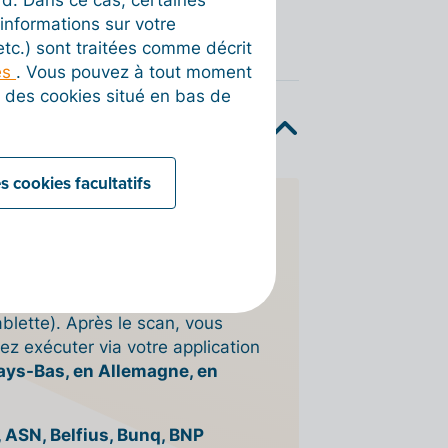
informations sur votre
 etc.) sont traitées comme décrit
es
. Vous pouvez à tout moment
on des cookies situé en bas de
s cookies facultatifs
s du Conseil européen des
eut être utilisé pour initier un
n les scannant avec votre
blette). Après le scan, vous
z exécuter via votre application
ays-Bas, en Allemagne, en
 ASN, Belfius, Bunq, BNP