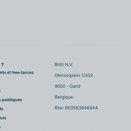
 ?
Billit N.V.
ts et free-lances
Oktrooiplein 1/302
9000 - Gand
s
Belgique
ns publiques
Btw: BE0563846944
ts
urs
s