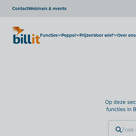
Contact
Webinars & events
Functies
Peppol
Prijzen
Voor wie?
Over ons
Op deze sect
functies in 