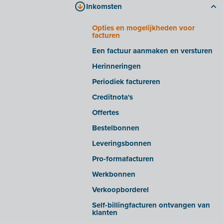
Inkomsten
Bestanden verwerken
Tabblad 'bedrijfsdocumenten'
Slimme inzichten/waarschuwingen
Tabblad 'E-invoicing'
Opties en mogelijkheden voor
facturen
Geavanceerde instellingen
Veelgestelde vragen
Een factuur aanmaken en versturen
E-facturen ontvangen van bepaalde
leveranciers
Herinneringen
E-facturen exporteren/importeren uit
Periodiek factureren
bepaalde softwarepakketten
Creditnota's
OCR in Snelle invoer
Offertes
Bestelbonnen
Leveringsbonnen
Pro-formafacturen
Werkbonnen
Verkoopborderel
Self-billingfacturen ontvangen van
klanten