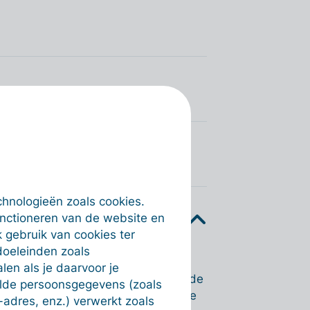
chnologieën zoals cookies.
unctioneren van de website en
 gebruik van cookies ter
doeleinden zoals
dagen ingesteld. Om die aan te
en als je daarvoor je
 menu 'Instellingen'. Daar kan je de
alde persoonsgegevens (zoals
ox onderaan kan je aangeven om de
-adres, enz.) verwerkt zoals