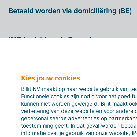
Betaald worden via domiciliëring (BE)
IMR-berichten via Peppol
Evidence Files via Peppol
Kies jouw cookies
Billit NV maakt op haar website gebruik van te
Betalingstermijn instellen
Functionele cookies zijn nodig voor het goed f
kunnen niet worden geweigerd. Billit maakt ook
verbetering van deze website en voor andere 
Standaard is de wettelijke betalingstermijn van 30 
gepersonaliseerde advertenties op partnerkanal
passen, ga je naar het submenu 'Algemeen' onder het
toestemming geeft. In dat geval worden bepa
gewenste betalingstermijn ingeven. Met de checkb
informatie over je gebruik van onze website, IP