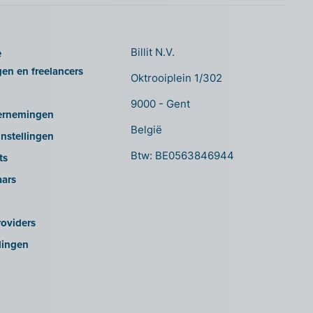
e
Billit N.V.
gen en freelancers
Oktrooiplein 1/302
9000 - Gent
ernemingen
België
nstellingen
Btw: BE0563846944
ts
aars
oviders
lingen