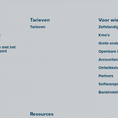
Tarieven
Voor wi
Tarieven
Zelfstandi
g
Kmo's
Grote ond
 met het
oint
Openbare i
Accountan
Ontwikkel
Partners
Softwarepr
Bankinstel
Resources