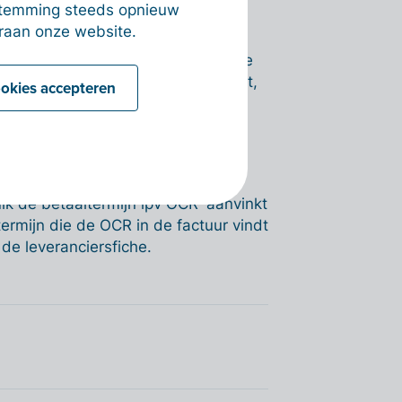
llen.
estemming steeds opnieuw
raan onze website.
betalingstermijn in de klantenfiche
en factuur voor die klant aanmaakt,
ookies accepteren
or de ingestelde betalingstermijn
n de leveranciersfiche van een
ik de betaaltermijn ipv OCR' aanvinkt
stermijn die de OCR in de factuur vindt
de leveranciersfiche.