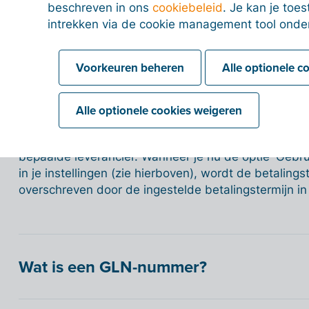
betalingstermijn op het einde van de maand in te ste
beschreven in ons
cookiebeleid
. Je kan je to
intrekken via de cookie management tool onde
Behalve de algemene betalingstermijn kan je ook de 
van een bepaalde klant aanpassen. Wanneer je nu e
Voorkeuren beheren
Alle optionele c
wordt de algemene betalingstermijn overschreven do
voor die klant.
Alle optionele cookies weigeren
Je kan ook een bepaalde betalingstermijn instellen i
bepaalde leverancier. Wanneer je nu de optie 'Gebru
in je instellingen (zie hierboven), wordt de betaling
overschreven door de ingestelde betalingstermijn in 
Wat is een GLN-nummer?