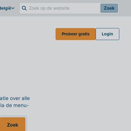
België
Zoek
Probeer gratis
Login
tie over alle
 via de menu-
Zoek