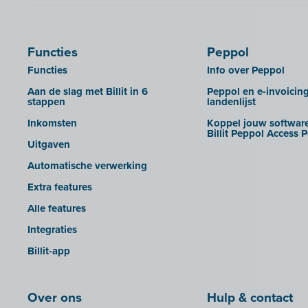
B-Wise
UBL-facturen uit AdminPulse in
Billit importeren
Calabi
Clearfacts
UBL-facturen uit FID-Manager in
Car-Pass
Exact ProAcc
Billit importeren
Functies
Peppol
Cashplannr
Expert/M Plus
SFTP
Functies
Info over Peppol
CEBEO
Expert/M Plus (cloud-versie)
Rapporten
Aan de slag met Billit in 6
Peppol en e-invoicin
stappen
landenlijst
Clockify
Horus
Inkomsten
Koppel jouw software
Creative Shelter
Illicosoft (Attilisima)
Billit Peppol Access P
Uitgaven
Doccle
INAC
Automatische verwerking
GetMyInvoices
LEXAct (Acta-B)
Extra features
Impressto
Octopus
Alle features
KBC Mobile
OfficeM (IntraDev)
Integraties
KBC Touch
Popsy (Allegro)
Billit-app
KSeF
ROX-E.Net
LHDN (Maleisië)
Sage BOB
Over ons
Hulp & contact
Lightspeed POS Retail & Restaurant
sbb SLIM