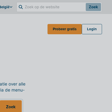
België
Zoek
Probeer gratis
Login
tie over alle
 via de menu-
Zoek