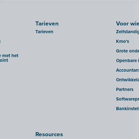
Tarieven
Voor wi
Tarieven
Zelfstandi
g
Kmo's
Grote ond
 met het
oint
Openbare i
Accountan
Ontwikkel
Partners
Softwarepr
Bankinstel
Resources