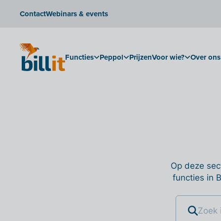
Contact
Webinars & events
Functies
Peppol
Prijzen
Voor wie?
Over ons
Op deze sect
functies in 