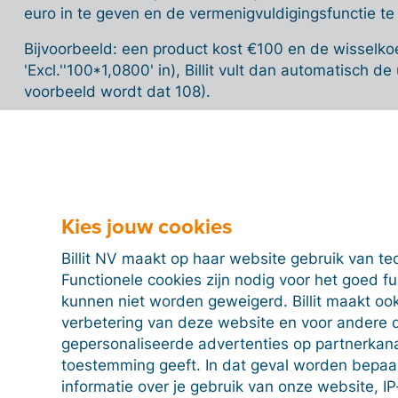
euro in te geven en de vermenigvuldigingsfunctie te
Bijvoorbeeld: een product kost €100 en de wisselkoer
'Excl.''100*1,0800' in), Billit vult dan automatisch de
voorbeeld wordt dat 108).
Beschikbare btw-tarieven voor verkoop
Kies jouw cookies
Billit NV maakt op haar website gebruik van te
Financiële korting (korting contant)
Functionele cookies zijn nodig voor het goed f
kunnen niet worden geweigerd. Billit maakt ook
verbetering van deze website en voor andere 
gepersonaliseerde advertenties op partnerkanal
One Stop Shop OSS
toestemming geeft. In dat geval worden bepa
informatie over je gebruik van onze website, IP