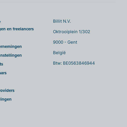
e
Billit N.V.
gen en freelancers
Oktrooiplein 1/302
9000 - Gent
ernemingen
België
nstellingen
Btw: BE0563846944
ts
aars
oviders
lingen