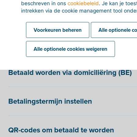
beschreven in ons
cookiebeleid
. Je kan je to
intrekken via de cookie management tool onde
6% btw-attest bij renovatie- en herstel
Voorkeuren beheren
Alle optionele c
Controleren op sociale schulden bij de
Alle optionele cookies weigeren
Betaald worden via domiciliëring (BE)
Betalingstermijn instellen
QR-codes om betaald te worden