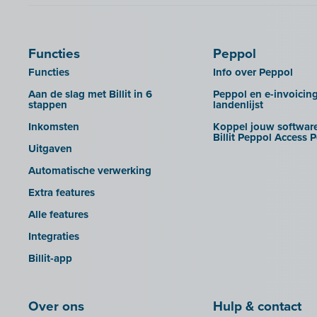
B-Wise
UBL-facturen uit AdminPulse in
Billit importeren
Calabi
Clearfacts
UBL-facturen uit FID-Manager in
Car-Pass
Exact ProAcc
Billit importeren
Functies
Peppol
Cashplannr
Expert/M Plus
SFTP
Functies
Info over Peppol
CEBEO
Expert/M Plus (cloud-versie)
Rapporten
Aan de slag met Billit in 6
Peppol en e-invoicin
stappen
landenlijst
Clockify
Horus
Inkomsten
Koppel jouw software
Creative Shelter
Illicosoft (Attilisima)
Billit Peppol Access P
Uitgaven
Doccle
INAC
Automatische verwerking
GetMyInvoices
LEXAct (Acta-B)
Extra features
Impressto
Octopus
Alle features
KBC Mobile
OfficeM (IntraDev)
Integraties
KBC Touch
Popsy (Allegro)
Billit-app
KSeF
ROX-E.Net
LHDN (Maleisië)
Sage BOB
Over ons
Hulp & contact
Lightspeed POS Retail & Restaurant
sbb SLIM