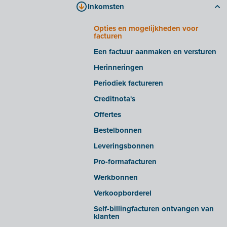
Inkomsten
Bestanden verwerken
Tabblad 'bedrijfsdocumenten'
Slimme inzichten/waarschuwingen
Tabblad 'E-invoicing'
Opties en mogelijkheden voor
facturen
Geavanceerde instellingen
Veelgestelde vragen
Een factuur aanmaken en versturen
E-facturen ontvangen van bepaalde
leveranciers
Herinneringen
E-facturen exporteren/importeren uit
Periodiek factureren
bepaalde softwarepakketten
Creditnota's
OCR in Snelle invoer
Offertes
Bestelbonnen
Leveringsbonnen
Pro-formafacturen
Werkbonnen
Verkoopborderel
Self-billingfacturen ontvangen van
klanten