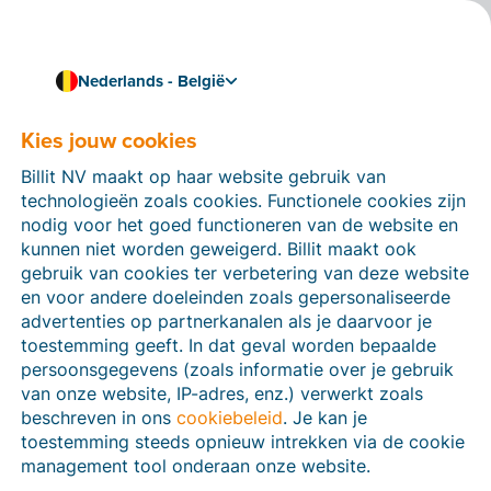
Nederlands - België
Kies jouw cookies
Hoe kunnen we je helpen?
Help-artikelen
Billit NV maakt op haar website gebruik van
technologieën zoals cookies. Functionele cookies zijn
Op deze sectie van de Billit-website vind je
nodig voor het goed functioneren van de website en
handleidingen en informatie over alle functies in Billit.
kunnen niet worden geweigerd. Billit maakt ook
Je kan help-artikelen vinden via de zoekfunctie of via
gebruik van cookies ter verbetering van deze website
de menu-structuur links.
en voor andere doeleinden zoals gepersonaliseerde
advertenties op partnerkanalen als je daarvoor je
Zoek
toestemming geeft. In dat geval worden bepaalde
persoonsgegevens (zoals informatie over je gebruik
van onze website, IP-adres, enz.) verwerkt zoals
beschreven in ons
cookiebeleid
. Je kan je
Peppol
toestemming steeds opnieuw intrekken via de cookie
management tool onderaan onze website.
Verplichte e-facturatie via Peppol januari 2026