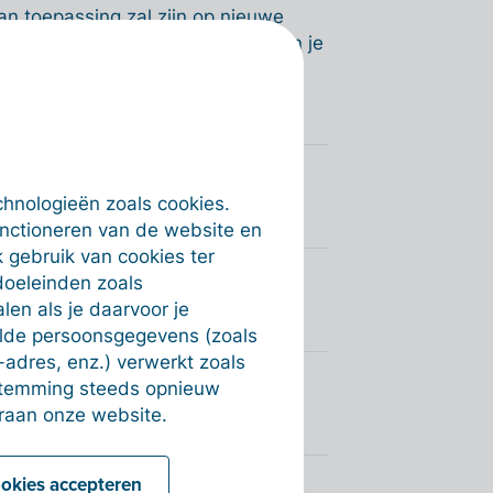
van toepassing zal zijn op nieuwe
t automatisch wordt meegenomen in je
chnologieën zoals cookies.
unctioneren van de website en
 gebruik van cookies ter
doeleinden zoals
en als je daarvoor je
alde persoonsgegevens (zoals
-adres, enz.) verwerkt zoals
estemming steeds opnieuw
raan onze website.
ookies accepteren