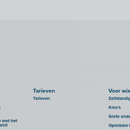
Tarieven
Voor wi
Tarieven
Zelfstandi
g
Kmo's
Grote ond
 met het
oint
Openbare i