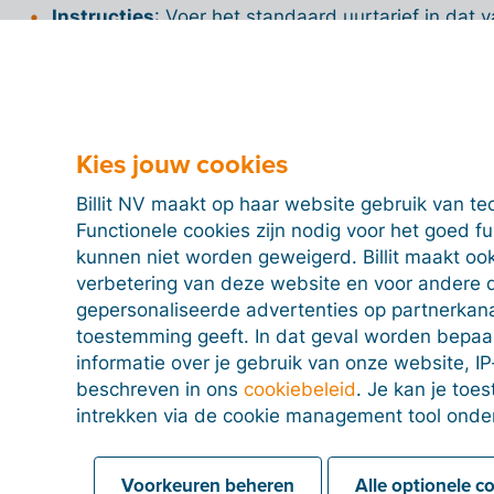
Instructies
: Voer het standaard uurtarief in dat 
projecten en algemene tijdregistraties, zodat di
facturatie.
Kies jouw cookies
Geavanceerd
Billit NV maakt op haar website gebruik van te
Functionele cookies zijn nodig voor het goed f
kunnen niet worden geweigerd. Billit maakt ook
verbetering van deze website en voor andere 
Betalingscontrole
gepersonaliseerde advertenties op partnerkanal
toestemming geeft. In dat geval worden bepa
informatie over je gebruik van onze website, IP
beschreven in ons
cookiebeleid
. Je kan je to
Extra
intrekken via de cookie management tool onde
Voorkeuren beheren
Alle optionele c