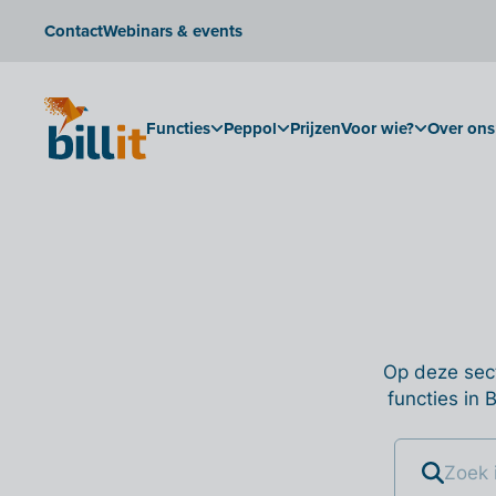
Contact
Webinars & events
Functies
Peppol
Prijzen
Voor wie?
Over ons
Op deze sect
functies in 