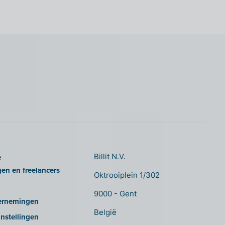
e
Billit N.V.
gen en freelancers
Oktrooiplein 1/302
9000 - Gent
ernemingen
België
nstellingen