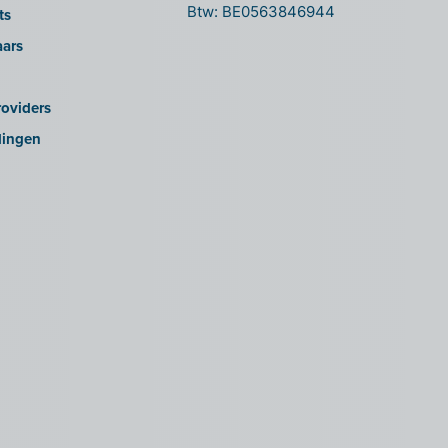
Btw: BE0563846944
ts
aars
oviders
lingen