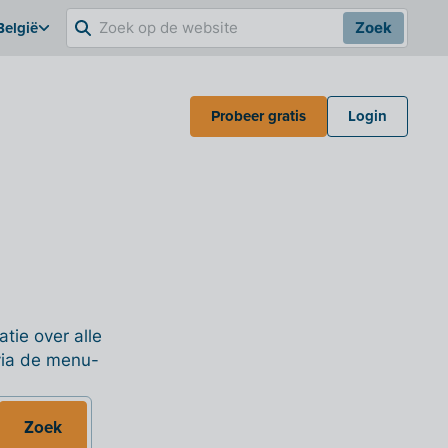
België
Zoek
Probeer gratis
Login
tie over alle
 via de menu-
Zoek