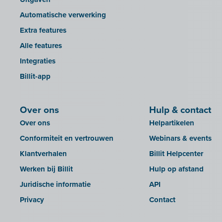
INAC
GetMyInvoices
Automatische verwerking
LEXAct (Acta-B)
Impressto
Extra features
Octopus
KBC Mobile
Alle features
OfficeM (IntraDev)
KBC Touch
Integraties
Popsy (Allegro)
KSeF
Billit-app
ROX-E.Net
LHDN (Maleisië)
Sage BOB
Lightspeed POS Retail & Restaurant
Over ons
Hulp & contact
sbb SLIM
Mini Hotel
Over ons
Helpartikelen
Silvasoft
Mollie
Conformiteit en vertrouwen
Webinars & events
Sobec
MyMinfin
Klantverhalen
Billit Helpcenter
Top Account
OutSmart
Werken bij Billit
Hulp op afstand
Twinfield
QR-codes
Juridische informatie
API
Venice (lokale installatie)
Rexel
Privacy
Contact
Venice Cloud
Robaws
VERO Count