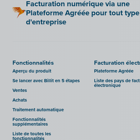
Facturation numérique via une
comptable et vos entrepreneurs
Bookingplanner by Stardekk
Clearfacts
connectés !
Plateforme Agréée pour tout type
Car-Pass
Exact ProAcc
Importation de facteurs UBL pour
d'entreprise
Admin-Consult et Admin-IS dans
Cashplannr
Expert/M Plus
Billit
CEBEO
Horus
SFTP
Clockify
Illicosoft (Attilisima)
Doccle
INAC
Fonctionnalités
Facturation élec
GetMyInvoices
LEXAct (Acta-B)
Aperçu du produit
Plateforme Agréée
Impressto
Octopus
Se lancer avec Billit en 5 étapes
Liste des pays de fac
CBC Mobile
électronique
OfficeM (IntraDev)
Ventes
CBC Touch
Popsy (Allegro)
Achats
KSeF
ROX-E.Net
Traitement automatique
Lightspeed POS Retail & Restaurant
Sage BOB
Fonctionnalités
Mollie
supplémentaires
sbb SLIM
OutSmart
Liste de toutes les
Silvasoft
fonctionnalités