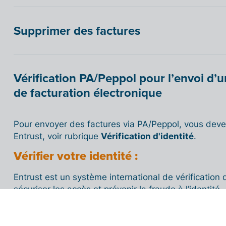
Supprimer des factures
Vérification PA/Peppol pour l’envoi d’u
de facturation électronique
Pour envoyer des factures via PA/Peppol, vous devez 
Entrust, voir rubrique
Vérification d'identité
.
Vérifier votre identité :
Entrust est un système international de vérification d’
sécuriser les accès et prévenir la fraude à l’identité.
C'est la solution de confiance retenue pour valider l'
représentants légaux, en France comme à l'internati