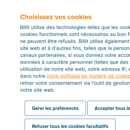
Pour effectuer cette vérification, vous aurez simpl
Choisissez vos cookies
d’identité
ou de votre
passeport
. Au cours de la p
scanné puis comparé en quelques secondes à votre 
Billit utilise des technologies telles que les co
vérification vidéo (reconnaissance biométrique). Ce 
cookies fonctionnels sont nécessaires au bon 
le titulaire légitime du document peut valider le profil
ne peuvent être refusés. Billit utilise égalemen
site web et à d'autres fins, telles que la person
canaux partenaires, si vous donnez votre acco
données à caractère personnel (telles que des 
utilisation de notre site web, votre adresse IP,
dans notre
notre politique en matière de cooki
retirer votre consentement via l'outil de gesti
notre site web.
Gérer les préférences
Accepter tous le
Refuser tous les cookies facultatifs