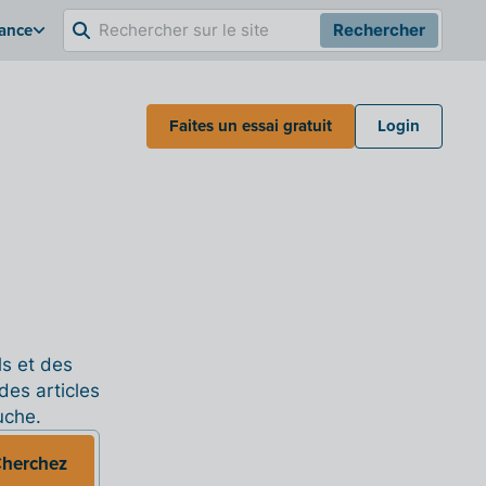
rance
Rechercher
Faites un essai gratuit
Login
ls et des
des articles
uche.
herchez