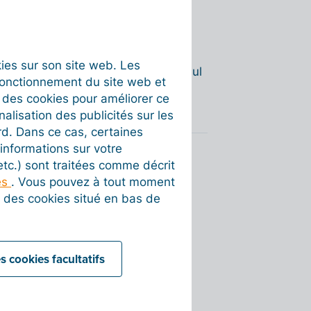
ement besoin de votre
carte
rocédure, votre document sera
visage grâce à une courte
okies sur son site web. Les
processus sécurisé garantit que seul
fonctionnement du site web et
 de l'entreprise.
t des cookies pour améliorer ce
nalisation des publicités sur les
rd. Dans ce cas, certaines
informations sur votre
 etc.) sont traitées comme décrit
es
. Vous pouvez à tout moment
on des cookies situé en bas de
s cookies facultatifs