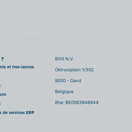
 ?
Billit N.V.
ts et free-lances
Oktrooiplein 1/302
9000 - Gand
s
Belgique
urs
Btw: BE0563846944
s
es de services ERP