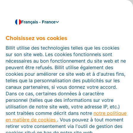
Français - France
Choisissez vos cookies
Comment pouvons-nous vous aider ?
Articles d’aide
Billit utilise des technologies telles que les cookies
sur son site web. Les cookies fonctionnels sont
Dans cette section du site Web Billit, vous trouverez
nécessaires au bon fonctionnement du site web et ne
des manuels et des informations sur toutes les
peuvent être refusés. Billit utilise également des
fonctions de Billit. Vous pouvez trouver des articles
cookies pour améliorer ce site web et à d'autres fins,
d’aide via le moteur de recherche ou le menu structuré
telles que la personnalisation des publicités sur les
à gauche.
canaux partenaires, si vous donnez votre accord.
Dans ce cas, certaines données à caractère
Cherchez
personnel (telles que des informations sur votre
utilisation de notre site web, votre adresse IP, etc.)
sont traitées comme décrit dans notre
notre politique
en matière de cookies
. Vous pouvez à tout moment
Plateforme Agréée
retirer votre consentement via l'outil de gestion des
cookies situé en bas de notre site web.