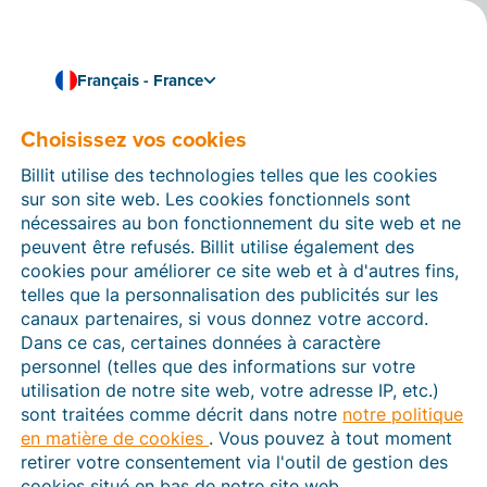
Français - France
Choisissez vos cookies
Comment pouvons-nous vous aider ?
Articles d’aide
Billit utilise des technologies telles que les cookies
sur son site web. Les cookies fonctionnels sont
Dans cette section du site Web Billit, vous trouverez
nécessaires au bon fonctionnement du site web et ne
des manuels et des informations sur toutes les
peuvent être refusés. Billit utilise également des
fonctions de Billit. Vous pouvez trouver des articles
cookies pour améliorer ce site web et à d'autres fins,
d’aide via le moteur de recherche ou le menu structuré
telles que la personnalisation des publicités sur les
à gauche.
canaux partenaires, si vous donnez votre accord.
Dans ce cas, certaines données à caractère
Cherchez
personnel (telles que des informations sur votre
utilisation de notre site web, votre adresse IP, etc.)
sont traitées comme décrit dans notre
notre politique
en matière de cookies
. Vous pouvez à tout moment
Plateforme Agréée
retirer votre consentement via l'outil de gestion des
cookies situé en bas de notre site web.