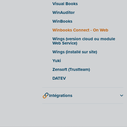
Visual Books
WinAuditor
WinBooks
Winbooks Connect - On Web
Wings (version cloud ou module
Web Service)
Wings (installé sur site)
Yuki
Zensoft (Trustteam)
DATEV
Intégrations
Adminpulse
Anlisa
Bancontact Pay Wero