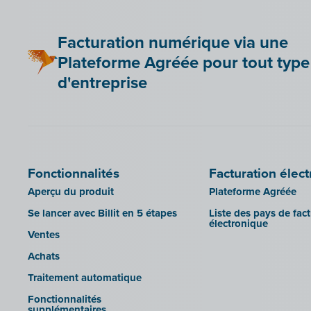
Be Paid
Lier Billit à votre boutique en ligne
Facturation numérique via une
Bookingplanner by Stardekk
Plateforme Agréée pour tout type
Car-Pass
d'entreprise
Cashplannr
CEBEO
Clockify
Doccle
Fonctionnalités
Facturation élec
GetMyInvoices
Aperçu du produit
Plateforme Agréée
Impressto
Se lancer avec Billit en 5 étapes
Liste des pays de fac
CBC Mobile
électronique
Ventes
CBC Touch
Achats
KSeF
Traitement automatique
Lightspeed POS Retail & Restaurant
Fonctionnalités
Mollie
supplémentaires