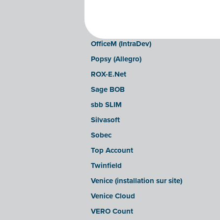
LEXAct (Acta-B)
Octopus
OfficeM (IntraDev)
Popsy (Allegro)
ROX-E.Net
Sage BOB
sbb SLIM
Silvasoft
Sobec
Top Account
Twinfield
Venice (installation sur site)
Venice Cloud
VERO Count