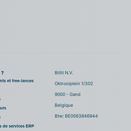
 ?
Billit N.V.
ts et free-lances
Oktrooiplein 1/302
9000 - Gand
s
Belgique
urs
Btw: BE0563846944
s
es de services ERP