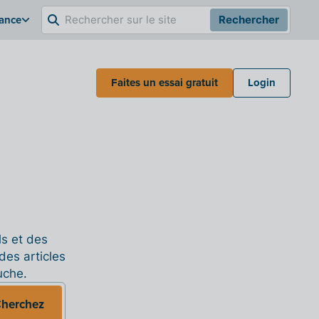
rance
Rechercher
Faites un essai gratuit
Login
ls et des
des articles
uche.
herchez