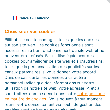
Français - France
Choisissez vos cookies
Comment pouvons-nous vous aider ?
Articles d’aide
Billit utilise des technologies telles que les cookies
sur son site web. Les cookies fonctionnels sont
Dans cette section du site Web Billit, vous trouverez
nécessaires au bon fonctionnement du site web et ne
des manuels et des informations sur toutes les
peuvent être refusés. Billit utilise également des
fonctions de Billit. Vous pouvez trouver des articles
cookies pour améliorer ce site web et à d'autres fins,
d’aide via le moteur de recherche ou le menu structuré
telles que la personnalisation des publicités sur les
à gauche.
canaux partenaires, si vous donnez votre accord.
Dans ce cas, certaines données à caractère
Cherchez
personnel (telles que des informations sur votre
utilisation de notre site web, votre adresse IP, etc.)
sont traitées comme décrit dans notre
notre politique
en matière de cookies
. Vous pouvez à tout moment
Plateforme Agréée
retirer votre consentement via l'outil de gestion des
cookies situé en bas de notre site web.