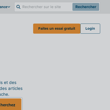
rance
Rechercher
Faites un essai gratuit
Login
ls et des
des articles
uche.
herchez