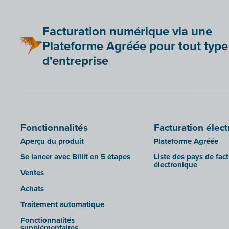
Be Paid
Lier Billit à votre boutique en ligne
Facturation numérique via une
Bookingplanner by Stardekk
Plateforme Agréée pour tout type
Car-Pass
d'entreprise
Cashplannr
CEBEO
Clockify
Doccle
Fonctionnalités
Facturation élec
GetMyInvoices
Aperçu du produit
Plateforme Agréée
Impressto
Se lancer avec Billit en 5 étapes
Liste des pays de fac
CBC Mobile
électronique
Ventes
CBC Touch
Achats
KSeF
Traitement automatique
Lightspeed POS Retail & Restaurant
Fonctionnalités
Mollie
supplémentaires