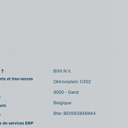
 ?
Billit N.V.
ts et free-lances
Oktrooiplein 1/302
9000 - Gand
s
Belgique
urs
Btw: BE0563846944
s
es de services ERP