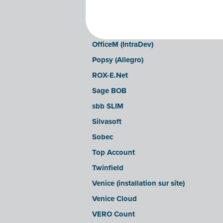
LEXAct (Acta-B)
Octopus
OfficeM (IntraDev)
Popsy (Allegro)
ROX-E.Net
Sage BOB
sbb SLIM
Silvasoft
Sobec
Top Account
Twinfield
Venice (installation sur site)
Venice Cloud
VERO Count