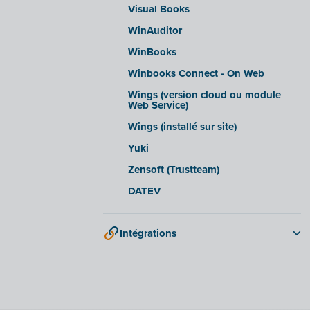
Visual Books
WinAuditor
WinBooks
Winbooks Connect - On Web
Wings (version cloud ou module
Web Service)
Wings (installé sur site)
Yuki
Zensoft (Trustteam)
DATEV
Intégrations
Adminpulse
Anlisa
Bancontact Pay Wero