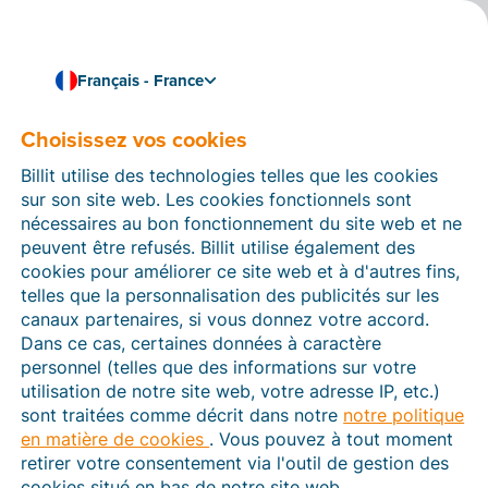
Français - France
Choisissez vos cookies
Comment pouvons-nous vous aider ?
Articles d’aide
Billit utilise des technologies telles que les cookies
sur son site web. Les cookies fonctionnels sont
Dans cette section du site Web Billit, vous trouverez
nécessaires au bon fonctionnement du site web et ne
des manuels et des informations sur toutes les
peuvent être refusés. Billit utilise également des
fonctions de Billit. Vous pouvez trouver des articles
cookies pour améliorer ce site web et à d'autres fins,
d’aide via le moteur de recherche ou le menu structuré
telles que la personnalisation des publicités sur les
à gauche.
canaux partenaires, si vous donnez votre accord.
Dans ce cas, certaines données à caractère
Cherchez
personnel (telles que des informations sur votre
utilisation de notre site web, votre adresse IP, etc.)
sont traitées comme décrit dans notre
notre politique
en matière de cookies
. Vous pouvez à tout moment
Plateforme Agréée
retirer votre consentement via l'outil de gestion des
cookies situé en bas de notre site web.