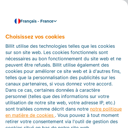
Français - France
Choisissez vos cookies
Comment pouvons-nous vous aider ?
Articles d’aide
Billit utilise des technologies telles que les cookies
sur son site web. Les cookies fonctionnels sont
Dans cette section du site Web Billit, vous trouverez
nécessaires au bon fonctionnement du site web et ne
des manuels et des informations sur toutes les
peuvent être refusés. Billit utilise également des
fonctions de Billit. Vous pouvez trouver des articles
cookies pour améliorer ce site web et à d'autres fins,
d’aide via le moteur de recherche ou le menu structuré
telles que la personnalisation des publicités sur les
à gauche.
canaux partenaires, si vous donnez votre accord.
Dans ce cas, certaines données à caractère
Cherchez
personnel (telles que des informations sur votre
utilisation de notre site web, votre adresse IP, etc.)
sont traitées comme décrit dans notre
notre politique
en matière de cookies
. Vous pouvez à tout moment
Plateforme Agréée
retirer votre consentement via l'outil de gestion des
cookies situé en bas de notre site web.