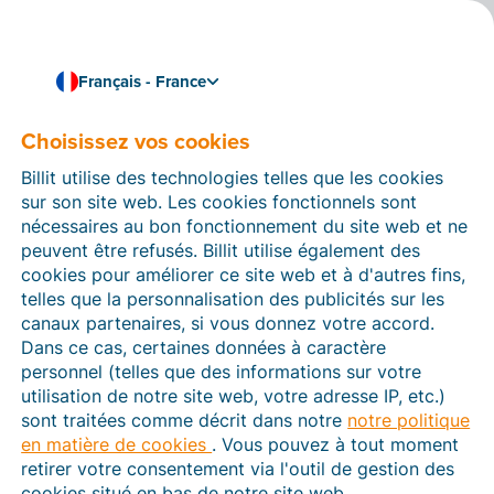
Français - France
Choisissez vos cookies
Comment pouvons-nous vous aider ?
Articles d’aide
Billit utilise des technologies telles que les cookies
sur son site web. Les cookies fonctionnels sont
Dans cette section du site Web Billit, vous trouverez
nécessaires au bon fonctionnement du site web et ne
des manuels et des informations sur toutes les
peuvent être refusés. Billit utilise également des
fonctions de Billit. Vous pouvez trouver des articles
cookies pour améliorer ce site web et à d'autres fins,
d’aide via le moteur de recherche ou le menu structuré
telles que la personnalisation des publicités sur les
à gauche.
canaux partenaires, si vous donnez votre accord.
Dans ce cas, certaines données à caractère
Cherchez
personnel (telles que des informations sur votre
utilisation de notre site web, votre adresse IP, etc.)
sont traitées comme décrit dans notre
notre politique
en matière de cookies
. Vous pouvez à tout moment
Plateforme Agréée
retirer votre consentement via l'outil de gestion des
cookies situé en bas de notre site web.