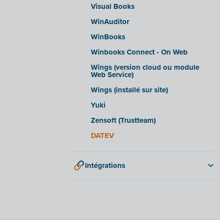
Visual Books
WinAuditor
WinBooks
Winbooks Connect - On Web
Wings (version cloud ou module
Web Service)
Wings (installé sur site)
Yuki
Zensoft (Trustteam)
DATEV
Intégrations
Adminpulse
Anlisa
Bancontact Pay Wero