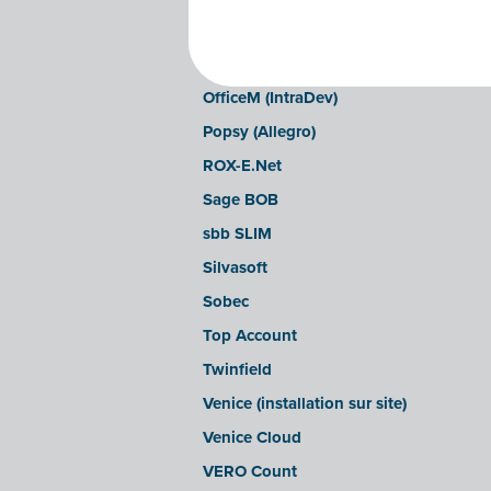
LEXAct (Acta-B)
Octopus
OfficeM (IntraDev)
Popsy (Allegro)
ROX-E.Net
Sage BOB
sbb SLIM
Silvasoft
Sobec
Top Account
Twinfield
Venice (installation sur site)
Venice Cloud
VERO Count