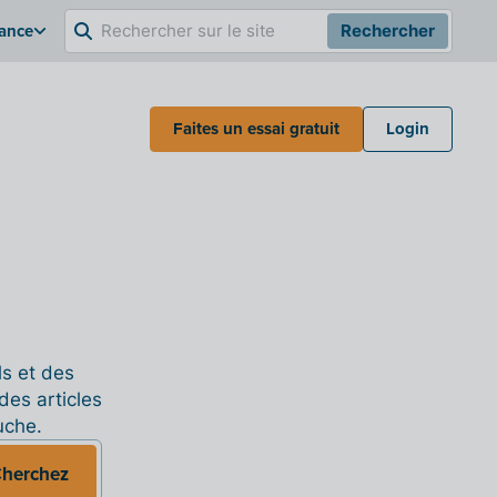
rance
Rechercher
Faites un essai gratuit
Login
ls et des
des articles
uche.
herchez