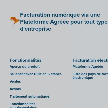
Be Paid
Lier Billit à votre boutique en ligne
Facturation numérique via une
Bookingplanner by Stardekk
Plateforme Agréée pour tout type
Car-Pass
d'entreprise
Cashplannr
CEBEO
Clockify
Doccle
Fonctionnalités
Facturation élec
GetMyInvoices
Aperçu du produit
Plateforme Agréée
Impressto
Se lancer avec Billit en 5 étapes
Liste des pays de fac
CBC Mobile
électronique
Ventes
CBC Touch
Achats
KSeF
Traitement automatique
Lightspeed POS Retail & Restaurant
Fonctionnalités
Mollie
supplémentaires