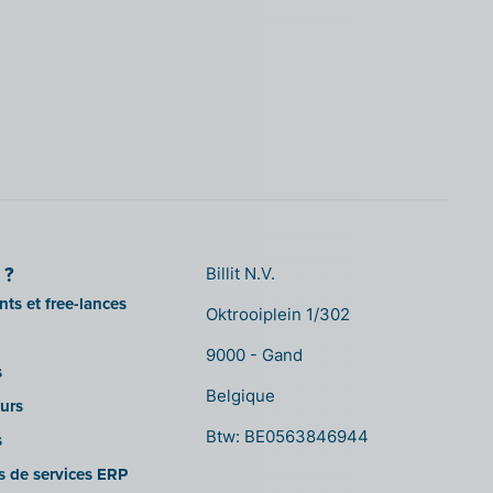
 ?
Billit N.V.
ts et free-lances
Oktrooiplein 1/302
9000 - Gand
s
Belgique
urs
Btw: BE0563846944
s
es de services ERP