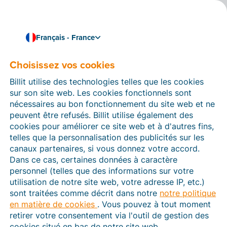
Français - France
Choisissez vos cookies
Comment pouvons-nous vous aider ?
Articles d’aide
Billit utilise des technologies telles que les cookies
sur son site web. Les cookies fonctionnels sont
Dans cette section du site Web Billit, vous trouverez
nécessaires au bon fonctionnement du site web et ne
des manuels et des informations sur toutes les
peuvent être refusés. Billit utilise également des
fonctions de Billit. Vous pouvez trouver des articles
cookies pour améliorer ce site web et à d'autres fins,
d’aide via le moteur de recherche ou le menu structuré
telles que la personnalisation des publicités sur les
à gauche.
canaux partenaires, si vous donnez votre accord.
Dans ce cas, certaines données à caractère
Cherchez
personnel (telles que des informations sur votre
utilisation de notre site web, votre adresse IP, etc.)
sont traitées comme décrit dans notre
notre politique
en matière de cookies
. Vous pouvez à tout moment
Plateforme Agréée
retirer votre consentement via l'outil de gestion des
cookies situé en bas de notre site web.