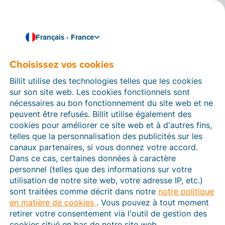
Français - France
Choisissez vos cookies
Comment pouvons-nous vous aider ?
Articles d’aide
Billit utilise des technologies telles que les cookies
sur son site web. Les cookies fonctionnels sont
Dans cette section du site Web Billit, vous trouverez
nécessaires au bon fonctionnement du site web et ne
des manuels et des informations sur toutes les
peuvent être refusés. Billit utilise également des
fonctions de Billit. Vous pouvez trouver des articles
cookies pour améliorer ce site web et à d'autres fins,
d’aide via le moteur de recherche ou le menu structuré
telles que la personnalisation des publicités sur les
à gauche.
canaux partenaires, si vous donnez votre accord.
Dans ce cas, certaines données à caractère
Cherchez
personnel (telles que des informations sur votre
utilisation de notre site web, votre adresse IP, etc.)
sont traitées comme décrit dans notre
notre politique
en matière de cookies
. Vous pouvez à tout moment
Plateforme Agréée
retirer votre consentement via l'outil de gestion des
cookies situé en bas de notre site web.