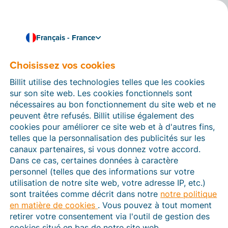
Français - France
Choisissez vos cookies
Comment pouvons-nous vous aider ?
Articles d’aide
Billit utilise des technologies telles que les cookies
sur son site web. Les cookies fonctionnels sont
Dans cette section du site Web Billit, vous trouverez
nécessaires au bon fonctionnement du site web et ne
des manuels et des informations sur toutes les
peuvent être refusés. Billit utilise également des
fonctions de Billit. Vous pouvez trouver des articles
cookies pour améliorer ce site web et à d'autres fins,
d’aide via le moteur de recherche ou le menu structuré
telles que la personnalisation des publicités sur les
à gauche.
canaux partenaires, si vous donnez votre accord.
Dans ce cas, certaines données à caractère
Cherchez
personnel (telles que des informations sur votre
utilisation de notre site web, votre adresse IP, etc.)
sont traitées comme décrit dans notre
notre politique
en matière de cookies
. Vous pouvez à tout moment
Plateforme Agréée
retirer votre consentement via l'outil de gestion des
cookies situé en bas de notre site web.