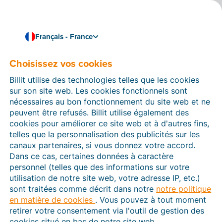
Français - France
Choisissez vos cookies
Comment pouvons-nous vous aider ?
Articles d’aide
Billit utilise des technologies telles que les cookies
sur son site web. Les cookies fonctionnels sont
Dans cette section du site Web Billit, vous trouverez
nécessaires au bon fonctionnement du site web et ne
des manuels et des informations sur toutes les
peuvent être refusés. Billit utilise également des
fonctions de Billit. Vous pouvez trouver des articles
cookies pour améliorer ce site web et à d'autres fins,
d’aide via le moteur de recherche ou le menu structuré
telles que la personnalisation des publicités sur les
à gauche.
canaux partenaires, si vous donnez votre accord.
Dans ce cas, certaines données à caractère
Cherchez
personnel (telles que des informations sur votre
utilisation de notre site web, votre adresse IP, etc.)
sont traitées comme décrit dans notre
notre politique
en matière de cookies
. Vous pouvez à tout moment
Plateforme Agréée
retirer votre consentement via l'outil de gestion des
cookies situé en bas de notre site web.