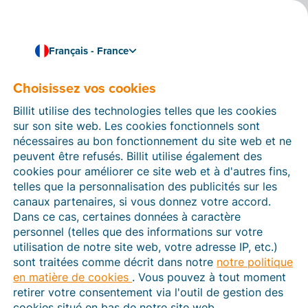
Français - France
Choisissez vos cookies
Comment pouvons-nous vous aider ?
Articles d’aide
Billit utilise des technologies telles que les cookies
sur son site web. Les cookies fonctionnels sont
Dans cette section du site Web Billit, vous trouverez
nécessaires au bon fonctionnement du site web et ne
des manuels et des informations sur toutes les
peuvent être refusés. Billit utilise également des
fonctions de Billit. Vous pouvez trouver des articles
cookies pour améliorer ce site web et à d'autres fins,
d’aide via le moteur de recherche ou le menu structuré
telles que la personnalisation des publicités sur les
à gauche.
canaux partenaires, si vous donnez votre accord.
Dans ce cas, certaines données à caractère
Cherchez
personnel (telles que des informations sur votre
utilisation de notre site web, votre adresse IP, etc.)
sont traitées comme décrit dans notre
notre politique
en matière de cookies
. Vous pouvez à tout moment
Plateforme Agréée
retirer votre consentement via l'outil de gestion des
cookies situé en bas de notre site web.