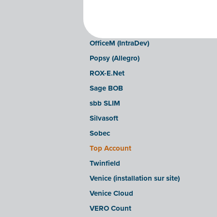
LEXAct (Acta-B)
Octopus
OfficeM (IntraDev)
Popsy (Allegro)
ROX-E.Net
Sage BOB
sbb SLIM
Silvasoft
Sobec
Top Account
Twinfield
Venice (installation sur site)
Venice Cloud
VERO Count