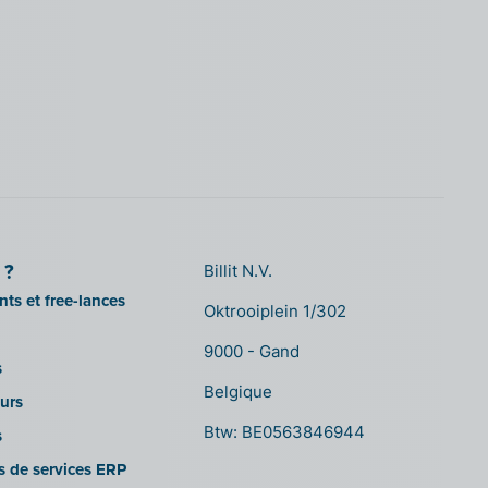
 ?
Billit N.V.
ts et free-lances
Oktrooiplein 1/302
9000 - Gand
s
Belgique
urs
Btw: BE0563846944
s
es de services ERP