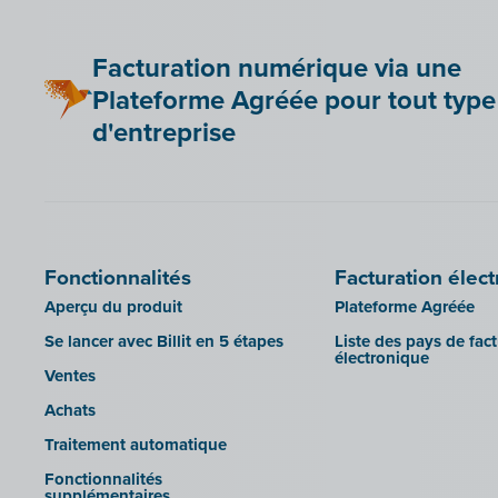
Be Paid
Lier Billit à votre boutique en ligne
Facturation numérique via une
Bookingplanner by Stardekk
Plateforme Agréée pour tout type
Car-Pass
d'entreprise
Cashplannr
CEBEO
Clockify
Doccle
Fonctionnalités
Facturation élec
GetMyInvoices
Aperçu du produit
Plateforme Agréée
Impressto
Se lancer avec Billit en 5 étapes
Liste des pays de fac
CBC Mobile
électronique
Ventes
CBC Touch
Achats
KSeF
Traitement automatique
Lightspeed POS Retail & Restaurant
Fonctionnalités
Mollie
supplémentaires