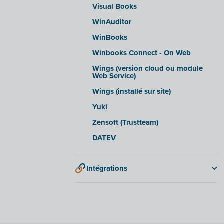
Visual Books
WinAuditor
WinBooks
Winbooks Connect - On Web
Wings (version cloud ou module
Web Service)
Wings (installé sur site)
Yuki
Zensoft (Trustteam)
DATEV
Intégrations
Adminpulse
Anlisa
Bancontact Pay Wero