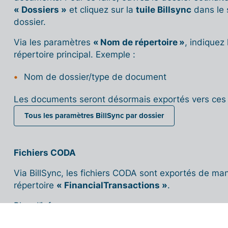
« Dossiers »
et cliquez sur la
tuile Billsync
dans le
dossier.
Via les paramètres
« Nom de répertoire »
, indiquez
répertoire principal. Exemple :
Nom de dossier/type de document
Les documents seront désormais exportés vers ces 
Tous les paramètres BillSync par dossier
Fichiers CODA
Via BillSync, les fichiers CODA sont exportés de man
répertoire
« FinancialTransactions »
.
Plus d’infos :
Exporter des fichiers CODA vers le logiciel de comptabilité