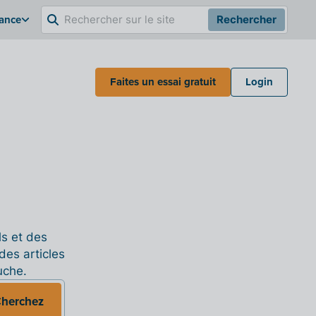
rance
Rechercher
Faites un essai gratuit
Login
ls et des
des articles
uche.
herchez