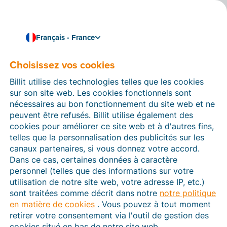
Français - France
Choisissez vos cookies
Comment pouvons-nous vous aider ?
Articles d’aide
Billit utilise des technologies telles que les cookies
sur son site web. Les cookies fonctionnels sont
Dans cette section du site Web Billit, vous trouverez
nécessaires au bon fonctionnement du site web et ne
des manuels et des informations sur toutes les
peuvent être refusés. Billit utilise également des
fonctions de Billit. Vous pouvez trouver des articles
cookies pour améliorer ce site web et à d'autres fins,
d’aide via le moteur de recherche ou le menu structuré
telles que la personnalisation des publicités sur les
à gauche.
canaux partenaires, si vous donnez votre accord.
Dans ce cas, certaines données à caractère
Cherchez
personnel (telles que des informations sur votre
utilisation de notre site web, votre adresse IP, etc.)
sont traitées comme décrit dans notre
notre politique
en matière de cookies
. Vous pouvez à tout moment
Plateforme Agréée
retirer votre consentement via l'outil de gestion des
cookies situé en bas de notre site web.