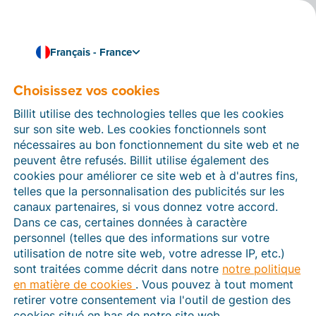
Français - France
Choisissez vos cookies
Comment pouvons-nous vous aider ?
Articles d’aide
Billit utilise des technologies telles que les cookies
sur son site web. Les cookies fonctionnels sont
Dans cette section du site Web Billit, vous trouverez
nécessaires au bon fonctionnement du site web et ne
des manuels et des informations sur toutes les
peuvent être refusés. Billit utilise également des
fonctions de Billit. Vous pouvez trouver des articles
cookies pour améliorer ce site web et à d'autres fins,
d’aide via le moteur de recherche ou le menu structuré
telles que la personnalisation des publicités sur les
à gauche.
canaux partenaires, si vous donnez votre accord.
Dans ce cas, certaines données à caractère
Cherchez
personnel (telles que des informations sur votre
utilisation de notre site web, votre adresse IP, etc.)
sont traitées comme décrit dans notre
notre politique
en matière de cookies
. Vous pouvez à tout moment
Plateforme Agréée
retirer votre consentement via l'outil de gestion des
cookies situé en bas de notre site web.