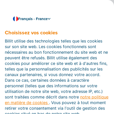
Français - France
Choisissez vos cookies
Comment pouvons-nous vous aider ?
Articles d’aide
Billit utilise des technologies telles que les cookies
sur son site web. Les cookies fonctionnels sont
Dans cette section du site Web Billit, vous trouverez
nécessaires au bon fonctionnement du site web et ne
des manuels et des informations sur toutes les
peuvent être refusés. Billit utilise également des
fonctions de Billit. Vous pouvez trouver des articles
cookies pour améliorer ce site web et à d'autres fins,
d’aide via le moteur de recherche ou le menu structuré
telles que la personnalisation des publicités sur les
à gauche.
canaux partenaires, si vous donnez votre accord.
Dans ce cas, certaines données à caractère
Cherchez
personnel (telles que des informations sur votre
utilisation de notre site web, votre adresse IP, etc.)
sont traitées comme décrit dans notre
notre politique
en matière de cookies
. Vous pouvez à tout moment
Plateforme Agréée
retirer votre consentement via l'outil de gestion des
cookies situé en bas de notre site web.