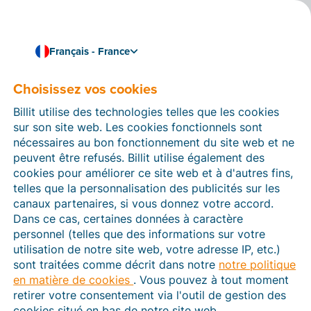
Français - France
Choisissez vos cookies
Comment pouvons-nous vous aider ?
Articles d’aide
Billit utilise des technologies telles que les cookies
sur son site web. Les cookies fonctionnels sont
Dans cette section du site Web Billit, vous trouverez
nécessaires au bon fonctionnement du site web et ne
des manuels et des informations sur toutes les
peuvent être refusés. Billit utilise également des
fonctions de Billit. Vous pouvez trouver des articles
cookies pour améliorer ce site web et à d'autres fins,
d’aide via le moteur de recherche ou le menu structuré
telles que la personnalisation des publicités sur les
à gauche.
canaux partenaires, si vous donnez votre accord.
Dans ce cas, certaines données à caractère
Cherchez
personnel (telles que des informations sur votre
utilisation de notre site web, votre adresse IP, etc.)
sont traitées comme décrit dans notre
notre politique
en matière de cookies
. Vous pouvez à tout moment
Plateforme Agréée
retirer votre consentement via l'outil de gestion des
cookies situé en bas de notre site web.