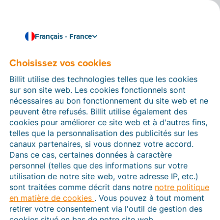
Français - France
Choisissez vos cookies
Comment pouvons-nous vous aider ?
Articles d’aide
Billit utilise des technologies telles que les cookies
sur son site web. Les cookies fonctionnels sont
Dans cette section du site Web Billit, vous trouverez
nécessaires au bon fonctionnement du site web et ne
des manuels et des informations sur toutes les
peuvent être refusés. Billit utilise également des
fonctions de Billit. Vous pouvez trouver des articles
cookies pour améliorer ce site web et à d'autres fins,
d’aide via le moteur de recherche ou le menu structuré
telles que la personnalisation des publicités sur les
à gauche.
canaux partenaires, si vous donnez votre accord.
Dans ce cas, certaines données à caractère
Cherchez
personnel (telles que des informations sur votre
utilisation de notre site web, votre adresse IP, etc.)
sont traitées comme décrit dans notre
notre politique
en matière de cookies
. Vous pouvez à tout moment
Plateforme Agréée
retirer votre consentement via l'outil de gestion des
cookies situé en bas de notre site web.