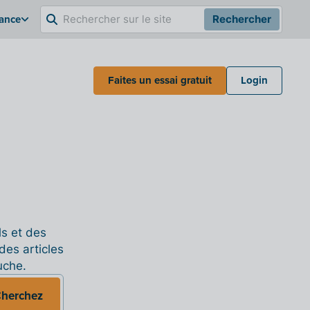
rance
Rechercher
Faites un essai gratuit
Login
ls et des
des articles
uche.
herchez