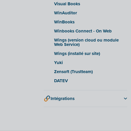
Visual Books
WinAuditor
WinBooks
Winbooks Connect - On Web
Wings (version cloud ou module
Web Service)
Wings (installé sur site)
Yuki
Zensoft (Trustteam)
DATEV
Intégrations
Adminpulse
Anlisa
Bancontact Pay Wero