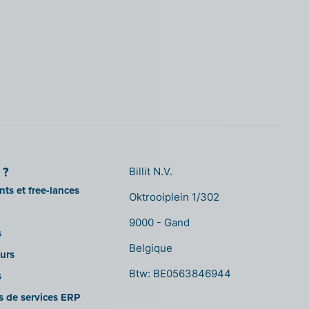
 ?
Billit N.V.
ts et free-lances
Oktrooiplein 1/302
9000 - Gand
s
Belgique
urs
Btw: BE0563846944
s
es de services ERP