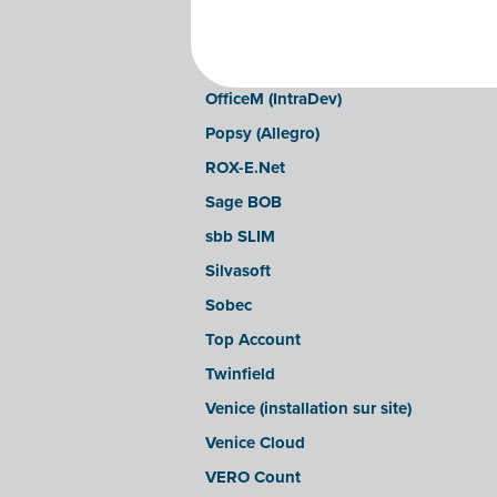
LEXAct (Acta-B)
Octopus
OfficeM (IntraDev)
Popsy (Allegro)
ROX-E.Net
Sage BOB
sbb SLIM
Silvasoft
Sobec
Top Account
Twinfield
Venice (installation sur site)
Venice Cloud
VERO Count