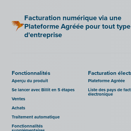
Be Paid
Lier Billit à votre boutique en ligne
Facturation numérique via une
Bookingplanner by Stardekk
Plateforme Agréée pour tout type
Car-Pass
d'entreprise
Cashplannr
CEBEO
Clockify
Doccle
Fonctionnalités
Facturation élec
GetMyInvoices
Aperçu du produit
Plateforme Agréée
Impressto
Se lancer avec Billit en 5 étapes
Liste des pays de fac
CBC Mobile
électronique
Ventes
CBC Touch
Achats
KSeF
Traitement automatique
Lightspeed POS Retail & Restaurant
Fonctionnalités
Mollie
supplémentaires